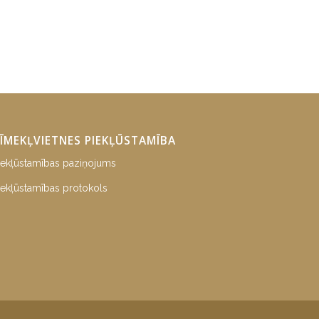
ĪMEKĻVIETNES PIEKĻŪSTAMĪBA
iekļūstamības paziņojums
iekļūstamības protokols