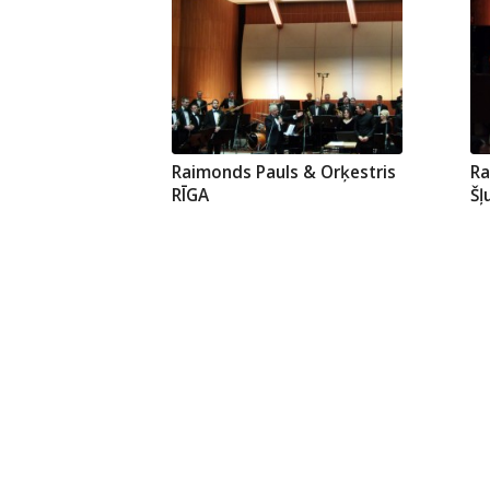
Raimonds Pauls & Orķestris
Ra
RĪGA
Šļ