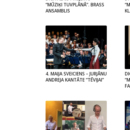
“MŪZIĶI TUVPLĀNĀ”. BRASS
“M
ANSAMBLIS
K
4. MAIJA SVEICIENS – JURJĀNU
DI
ANDREJA KANTĀTE “TĒVIJAI”
“M
F