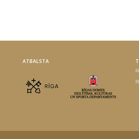
ATBALSTA
T
P
P