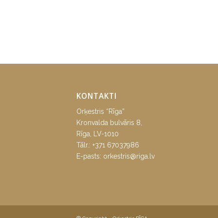
KONTAKTI
Orķestris “Rīga”
Kronvalda bulvāris 8,
Rīga, LV-1010
Tālr.:
+371 67037986
E-pasts:
orkestris@riga.lv