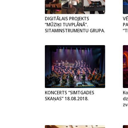
DIGITĀLAIS PROJEKTS
V
“MŪZIĶI TUVPLĀNĀ”.
PA
SITAMINSTRUMENTU GRUPA.
“T
KONCERTS “SIMTGADES
Ko
SKAŅAS” 18.08.2018.
dz
zv