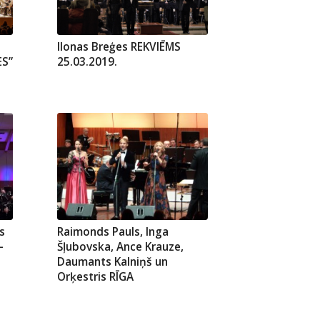
Ilonas Breģes REKVIĒMS
ES”
25.03.2019.
s
Raimonds Pauls, Inga
–
Šļubovska, Ance Krauze,
Daumants Kalniņš un
Orķestris RĪGA