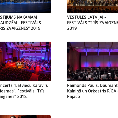
ĒSTĪJUMS NĀKAMĀM
VĒSTULES LATVIJAI –
AUDZĒM – FESTIVĀLS
FESTIVĀLS “TRĪS ZVAIGZN
RĪS ZVAIGZNES” 2019
2019
ncerts “Latviešu karavīru
Raimonds Pauls, Daumant
iesmas”. Festivāls “Trīs
Kalniņš un Orķestris RĪGA 
aigznes” 2018.
Pajaco