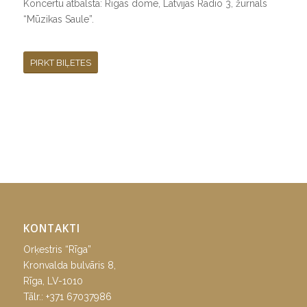
Koncertu atbalsta: Rīgas dome, Latvijas Radio 3, žurnāls
“Mūzikas Saule”.
PIRKT BIĻETES
KONTAKTI
Orķestris “Rīga”
Kronvalda bulvāris 8,
Rīga, LV-1010
Tālr.:
+371 67037986