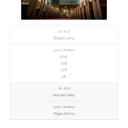
Biļetes cena
20€
15€
10€
5€
Norises vieta
Rīgas Doms