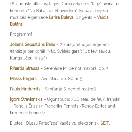
16. augustā plkst. 19 Rīgas Domā orķestris “Rīga” aicina uz
koncertu “No Baha līdz Stravinskim”. Kopā ar orķestri
muzicēs ērģelniece
Larisa Bulava
. Diriģents –
Valdis
Butāns
.
Programmā:
Johans Sebastiāns Bahs
– 2 korāļprelūdijas ērģelēm
(fantāzija par korāli “Nāc, Svētais gars”; “Uz tevi saucu,
Kungs Jēzu Kristu”)
Rihards Štrauss
– Serenāde Mi bemol mažorā, op. 7
Makss Rēgers
– Ave Maria op. 80 nr. 5
Pauls Hindemits
– Simfonija Si bemol mažorā
Igors Stravisnskis
– Ugunsputns /L’Oiseau de feu/, transkr.
– Rendijs Ērlss un Frederiks Fennels /Randy Earles and
Frederick Fennell/
Biļetes: “Biļešu Paradīzes” kasēs vai elektroniski
ŠEIT
.