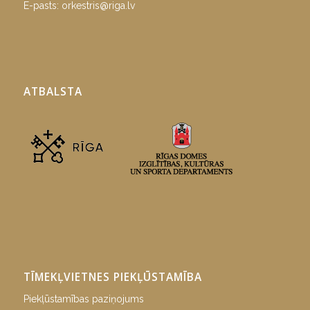
E-pasts:
orkestris@riga.lv
ATBALSTA
TĪMEKĻVIETNES PIEKĻŪSTAMĪBA
Piekļūstamības paziņojums