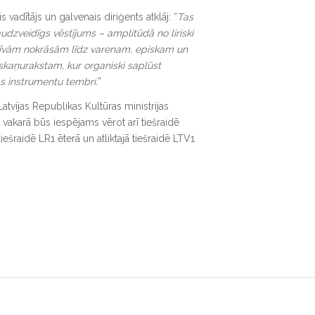
 vadītājs un galvenais diriģents atklāj: “
Tas
audzveidīgs vēstījums – amplitūdā no liriski
tīvām nokrāsām līdz varenam, episkam un
 skaņurakstam, kur organiski saplūst
s instrumentu tembri.
”
tvijas Republikas Kultūras ministrijas
 vakarā būs iespējams vērot arī tiešraidē
 tiešraidē LR1 ēterā un atliktajā tiešraidē LTV1