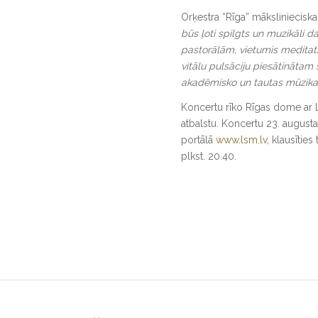
Orķestra “Rīga” mākslinieciskais
būs
ļoti spilgts un muzikāli d
pastorālām, vietumis medita
vitālu pulsāciju piesātinātam
akadēmisko un tautas mūzika
Koncertu rīko Rīgas dome ar La
atbalstu. Koncertu 23. augusta
portālā
www.lsm.lv
, klausīties
plkst. 20.40.