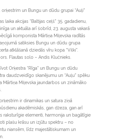
a orķestrim un Bungu un dūdu grupai “Auļi”
 laika akcijas “Baltijas ceļš” 35. gadadienu,
inīga un aktuāla arī šobrīd, 23. augusta vakarā
pēcīgā komponista Mārtiņa Miļevska radītās
ņojumā satiksies Bungu un dūdu grupa
certa atklāšanā dziedās vīru kopa “Vilki”.
ors. Flautas solo – Andis Klučnieks.
zīvot Orķestra “Rīga” un Bungu un dūdu
estra daudzveidīgo skanējumu un “Auļu” spēku
a Mārtiņa Miļevska jaundarbos un zināmāko
.
 orķestrim ir dinamikas un satura ziņā
mūsdienu akadēmiskās, gan džeza, gan arī
 raksturīgie elementi, harmonija un bagātīgie
oti plašu krāsu un izjūtu spektru – no
ntu niansēm, līdz majestātiskumam un
m.