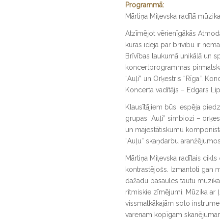
Programmā:
Mārtiņa Miļevska radītā mūzik
Atzīmējot vērienīgākās Atmodas
kuras ideja par brīvību ir nema
Brīvības laukumā unikālā un s
koncertprogrammas pirmatska
“Auļi” un Orķestris “Rīga”. Kon
Koncerta vadītājs – Edgars Lip
Klausītājiem būs iespēja pied
grupas “Auļi” simbiozi – orķ
un majestātiskumu komponist
“Auļu” skaņdarbu aranžējumos
Mārtiņa Miļevska radītais cikls
kontrastējošs. Izmantoti gan 
dažādu pasaules tautu mūzikas
ritmiskie zīmējumi. Mūzika ar ļ
vissmalkākajām solo instrume
varenam kopīgam skanējuma