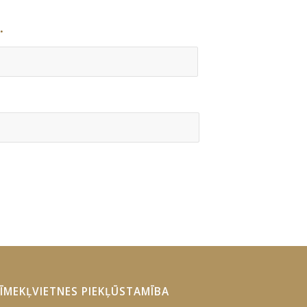
s
*
ĪMEKĻVIETNES PIEKĻŪSTAMĪBA