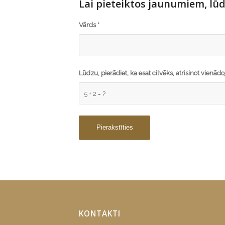
Lai pieteiktos jaunumiem, lūd
Vārds
*
Lūdzu, pierādiet, ka esat cilvēks, atrisinot vienā
5 + 2 = ?
KONTAKTI