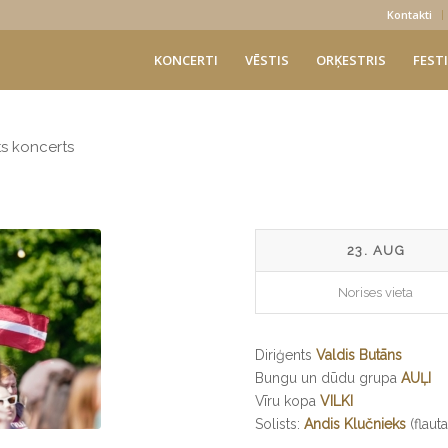
Kontakti
KONCERTI
VĒSTIS
ORĶESTRIS
FESTI
īts koncerts
23. AUG
Norises vieta
Diriģents
Valdis Butāns
Bungu un dūdu grupa
AUĻI
Vīru kopa
VILKI
Solists:
Andis Klučnieks
(flaut