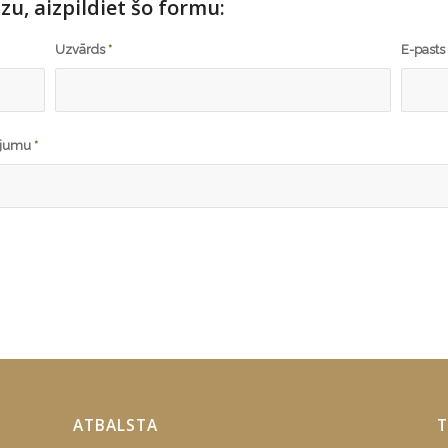
zu, aizpildiet šo formu:
Uzvārds
*
E-past
dojumu
*
ATBALSTA
T