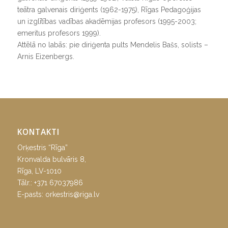
teātra galvenais diriģents (1962-1975), Rīgas Pedagoģijas
un izglītības vadības akadēmijas profesors (1995-2003;
emeritus profesors 1999).
Attēlā no labās: pie diriģenta pults Mendelis Bašs, solists –
Arnis Eizenbergs.
KONTAKTI
Orķestris “Rīga”
Kronvalda bulvāris 8,
Rīga, LV-1010
Tālr.:
+371 67037986
E-pasts:
orkestris@riga.lv