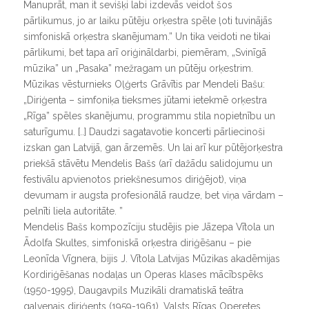
Manuprāt, man it sevišķi labi izdevās veidot šos
pārlikumus, jo ar laiku pūtēju orķestra spēle ļoti tuvinājās
simfoniskā orķestra skanējumam.” Un tika veidoti ne tikai
pārlikumi, bet tapa arī oriģināldarbi, piemēram, „Svinīgā
mūzika” un „Pasaka” mežragam un pūtēju orķestrim.
Mūzikas vēsturnieks Oļģerts Grāvītis par Mendeli Bašu:
„Diriģenta – simfoniķa tieksmes jūtami ietekmē orķestra
„Rīga” spēles skanējumu, programmu stila nopietnību un
saturīgumu. [..] Daudzi sagatavotie koncerti pārliecinoši
izskan gan Latvijā, gan ārzemēs. Un lai arī kur pūtējorķestra
priekšā stāvētu Mendelis Bašs (arī dažādu salidojumu un
festivālu apvienotos priekšnesumos diriģējot), viņa
devumam ir augsta profesionālā raudze, bet viņa vārdam –
pelnīti liela autoritāte. ”
Mendelis Bašs kompozīciju studējis pie Jāzepa Vītola un
Ādolfa Skultes, simfoniskā orķestra diriģēšanu – pie
Leonīda Vīgnera, bijis J. Vītola Latvijas Mūzikas akadēmijas
Kordiriģēšanas nodaļas un Operas klases mācībspēks
(1950-1995), Daugavpils Muzikāli dramatiskā teātra
galvenais diriģents (1959-1961), Valsts Rīgas Operetes