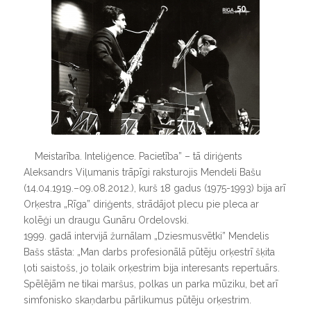
Meistarība. Inteliģence. Pacietība” – tā diriģents
Aleksandrs Viļumanis trāpīgi raksturojis Mendeli Bašu
(14.04.1919.–09.08.2012.), kurš 18 gadus (1975-1993) bija arī
Orķestra „Rīga” diriģents, strādājot plecu pie pleca ar
kolēģi un draugu Gunāru Ordelovski.
1999. gadā intervijā žurnālam „Dziesmusvētki” Mendelis
Bašs stāsta: „Man darbs profesionālā pūtēju orķestrī šķita
ļoti saistošs, jo tolaik orķestrim bija interesants repertuārs.
Spēlējām ne tikai maršus, polkas un parka mūziku, bet arī
simfonisko skaņdarbu pārlikumus pūtēju orķestrim.