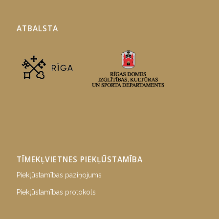
ATBALSTA
TĪMEKĻVIETNES PIEKĻŪSTAMĪBA
Piekļūstamības paziņojums
Piekļūstamības protokols