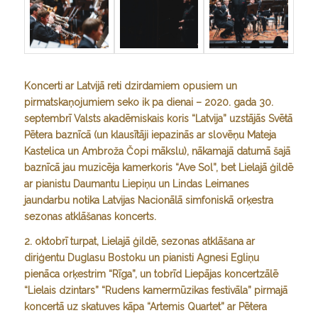
Koncerti ar Latvijā reti dzirdamiem opusiem un
pirmatskaņojumiem seko ik pa dienai – 2020. gada 30.
septembrī Valsts akadēmiskais koris “Latvija” uzstājās Svētā
Pētera baznīcā (un klausītāji iepazinās ar slovēņu Mateja
Kastelica un Ambroža Čopi mākslu), nākamajā datumā šajā
baznīcā jau muzicēja kamerkoris “Ave Sol”, bet Lielajā ģildē
ar pianistu Daumantu Liepiņu un Lindas Leimanes
jaundarbu notika Latvijas Nacionālā simfoniskā orķestra
sezonas atklāšanas koncerts.
2. oktobrī turpat, Lielajā ģildē, sezonas atklāšana ar
diriģentu Duglasu Bostoku un pianisti Agnesi Egliņu
pienāca orķestrim “Rīga”, un tobrīd Liepājas koncertzālē
“Lielais dzintars” “Rudens kamermūzikas festivāla” pirmajā
koncertā uz skatuves kāpa “Artemis Quartet” ar Pētera