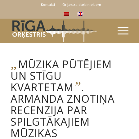
Kontakti
Orķestra darbiniekiem
„
MŪZIKA PŪTĒJIEM
UN STĪGU
”
KVARTETAM
.
ARMANDA ZNOTIŅA
RECENZIJA PAR
SPILGTĀKAJIEM
MŪZIKAS