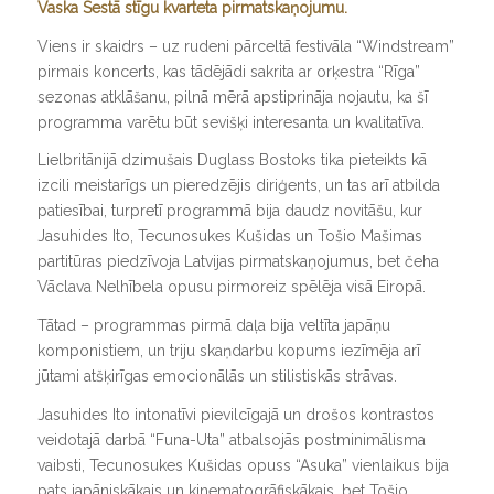
Vaska Sestā stīgu kvarteta pirmatskaņojumu.
Viens ir skaidrs – uz rudeni pārceltā festivāla “Windstream”
pirmais koncerts, kas tādējādi sakrita ar orķestra “Rīga”
sezonas atklāšanu, pilnā mērā apstiprināja nojautu, ka šī
programma varētu būt sevišķi interesanta un kvalitatīva.
Lielbritānijā dzimušais Duglass Bostoks tika pieteikts kā
izcili meistarīgs un pieredzējis diriģents, un tas arī atbilda
patiesībai, turpretī programmā bija daudz novitāšu, kur
Jasuhides Ito, Tecunosukes Kušidas un Tošio Mašimas
partitūras piedzīvoja Latvijas pirmatskaņojumus, bet čeha
Vāclava Nelhībela opusu pirmoreiz spēlēja visā Eiropā.
Tātad – programmas pirmā daļa bija veltīta japāņu
komponistiem, un triju skaņdarbu kopums iezīmēja arī
jūtami atšķirīgas emocionālās un stilistiskās strāvas.
Jasuhides Ito intonatīvi pievilcīgajā un drošos kontrastos
veidotajā darbā “Funa-Uta” atbalsojās postminimālisma
vaibsti, Tecunosukes Kušidas opuss “Asuka” vienlaikus bija
pats japāniskākais un kinematogrāfiskākais, bet Tošio