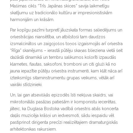
Mašimas cikls “Trīs Japānas skices” savija laikmetīgu
skatījumu uz tradicionālo kultūru ar impresionistiskām
harmonijām un krāsām.
Par kopīgu pazīmi turpretī jāuzskata formas saliedējums un
orķestrācijas niansētība, un atbilstoši tam daudzos
izsmalcinātos un zaigojošos toņos izgaismojās arī orķestra
“Rīga” skanējums – ierastā pūtēju skaņas blieziena vietā šeit
dažādā dinamikā un tembru salikumos kolorīti izpaudās
klarnetes, flautas, saksofoni, tromboni un citi gluži kā no
jauna iepazītie pūtēju orķestra instrumenti, kam klāt nāca arī
izteiksmīgs sitaminstrumentu grupas veikums, vēlāk arī
vairāki stīdzinieki.
Un, lai gan atsevišķās epizodēs īsti nekļuva skaidrs, vai
mikrotonālās pasāžas patiešām ir komponistu iecerētas,
jāteic, ka Duglasa Bostoka vadībā orķestris abās koncerta
daļās muzicēja krāšņi un iedvesmoti, šādu iespaidu vēl
pastiprinot diriģenta precīzi realizētajiem dramaturģiskās
arhitektonikas rakursiem.