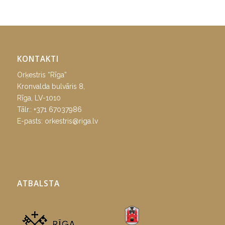
KONTAKTI
Orķestris “Rīga”
Kronvalda bulvāris 8,
Rīga, LV-1010
Tālr.:
+371 67037986
E-pasts:
orkestris@riga.lv
ATBALSTA