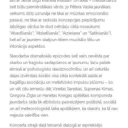
tad ar Sestā stīgu kvarteta kvalitāti? Un atkal – meistardarbs
šeit būtu piemērotākais vārds, jo Pētera Vaska jaunākais
veikums dziļi uzrunāja ne tikai ar mūzikas emocionālo
pasauli, ne tikai ar radošās koncepcijas piepildījumu
(atslēgas vārdus te dod četrdaļu cikla nosaukumi
“Atvadīšanās”, “Atskatīšanās”, “Aiziešana” un “Satikšanās”),
bet arī ar jauniem skatpun-ktiem muzikālo tēlu un
intonāciju aspektos.
Skaņdarba dramatiskās epizodes šeit vairs nevēsta par
skarbu un traģisku sastapšanos ar ļaunumu, taču paliek
atmiņā ar psiholoģisku daudznozīmību, un arī ceturtās
daļas izvērstais korālis visa cikla kontekstā saista ar
bagātīgu asociāciju un metafizisko impulsu plūsmu – šo
un vēl citu iemeslu dēļ Vinetas Sareikas, Sujoenas Kimas,
Gregora Zīgla un Harietas Kreigas spēlētais komponista
jaundarbs šķita tik atbilstošs pašreizējiem politiskā, sociālā
un arī meteoroloģiskā laika apstākļiem, ka skaidrs, ka tā nav
nejauša sakritība vien.
Koncerta otrajā daļā teicamā dialogā ar iepriekšējo