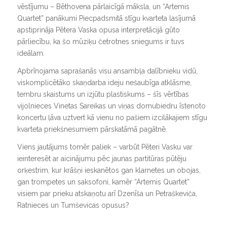
vēstījumu – Bēthovena pārlaicīgā māksla, un “Artemis
Quartet” panākumi Piecpadsmitā stīgu kvarteta lasījumā
apstiprināja Pētera Vaska opusa interpretācijā gūto
pārliecību, ka šo mūziķu četrotnes sniegums ir tuvs
ideālam.
Apbrīnojama saprašanās visu ansambļa dalībnieku vidū,
viskomplicētāko skaņdarba ideju nešaubīga atklāsme,
tembru skaistums un izjūtu plastiskums – šīs vērtības
vijolnieces Vinetas Sareikas un viņas domubiedru īstenoto
koncertu ļāva uztvert kā vienu no pašiem izcilākajiem stīgu
kvarteta priekšnesumiem pārskatāmā pagātnē.
Viens jautājums tomēr paliek – varbūt Pēteri Vasku var
ieinteresēt ar aicinājumu pēc jaunas partitūras pūtēju
orķestrim, kur krāšņi ieskanētos gan klarnetes un obojas,
gan trompetes un saksofoni, kamēr “Artemis Quartet”
visiem par prieku atskaņotu arī Dzenīša un Petraškeviča,
Ratnieces un Tumševicas opusus?