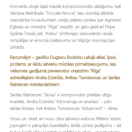
Koncerta otrajā daļā mazāk kompozicionālu atklājumu, bet
Vāclava Nelhībela “Toccata feroce”, kas visnotaļ atbilda
skaņdarba nosaukumam, radīja patiesu prieku par Agneses
Egliņas un orķestra “Rīga” saspēli, un galu galā arī Filipa
Spārka Trešās jeb “Krāsu” simfonijas skaņuraksts raisīja
simpātijas ar emociju patiesumu un trāpīgo koncepcijas
izklāstu.
Rezumējot – gaidīšu Duglasu Bostoku Latvijā atkal, īpaši,
protams, ar kādu latviešu mūzikas pirmatskaņojumu, kas
veiksmes gadījumā pievienotos orķestrim “Rīga”
adresētajiem Andra Dzenīša, Anitras Tumševicas un Santas
Ratnieces meistardarbiem.
Santas Ratnieces “Silsila” ir komponistes piektais stīgu
kvartets, Andra Dzenīša “Introversija un atvadas” – pēc
kārtas trešais, bet Anitras Tumševicas “Advanced” – otrais.
Viņus un, šķiet, arī visus citus latviešu autorus Pēteris Vasks
joprojām ir pārspējis kvantitatīvi, tādēļ uzreiz jautājums – kā