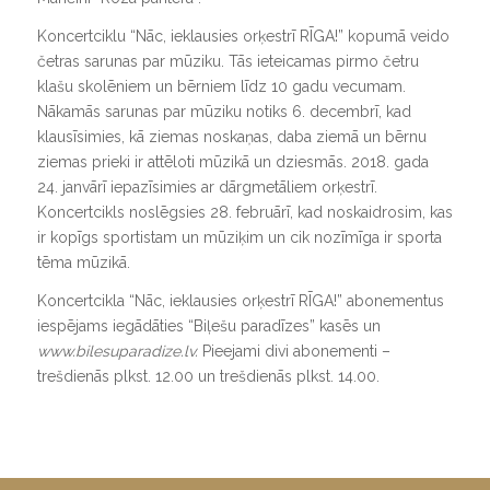
Koncertciklu “Nāc, ieklausies orķestrī RĪGA!” kopumā veido
četras sarunas par mūziku. Tās ieteicamas pirmo četru
klašu skolēniem un bērniem līdz 10 gadu vecumam.
Nākamās sarunas par mūziku notiks 6. decembrī, kad
klausīsimies, kā ziemas noskaņas, daba ziemā un bērnu
ziemas prieki ir attēloti mūzikā un dziesmās. 2018. gada
24. janvārī iepazīsimies ar dārgmetāliem orķestrī.
Koncertcikls noslēgsies 28. februārī, kad noskaidrosim, kas
ir kopīgs sportistam un mūziķim un cik nozīmīga ir sporta
tēma mūzikā.
Koncertcikla “Nāc, ieklausies orķestrī RĪGA!” abonementus
iespējams iegādāties “Biļešu paradīzes” kasēs un
www.bilesuparadize.lv.
Pieejami divi abonementi –
trešdienās plkst. 12.00 un trešdienās plkst. 14.00.