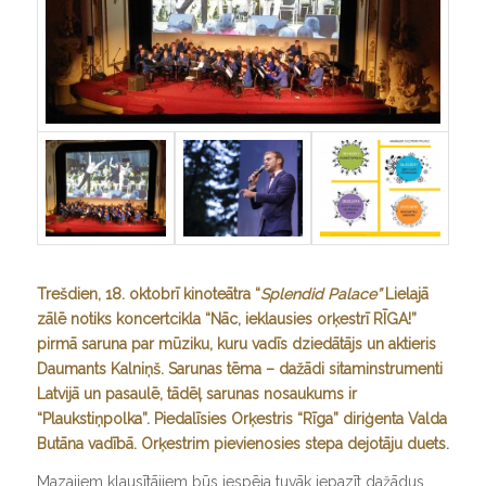
Trešdien, 18. oktobrī kinoteātra “
Splendid Palace”
Lielajā
zālē notiks koncertcikla “Nāc, ieklausies orķestrī RĪGA!”
pirmā saruna par mūziku, kuru vadīs dziedātājs un aktieris
Daumants Kalniņš. Sarunas tēma – dažādi sitaminstrumenti
Latvijā un pasaulē, tādēļ sarunas nosaukums ir
“Plaukstiņpolka”. Piedalīsies Orķestris “Rīga” diriģenta Valda
Butāna vadībā. Orķestrim pievienosies stepa dejotāju duets.
Mazajiem klausītājiem būs iespēja tuvāk iepazīt dažādus