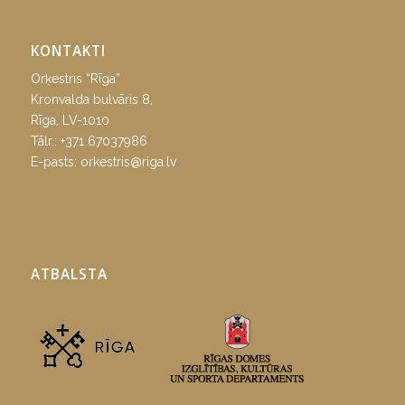
KONTAKTI
Orķestris “Rīga”
Kronvalda bulvāris 8,
Rīga, LV-1010
Tālr.:
+371 67037986
E-pasts:
orkestris@riga.lv
ATBALSTA