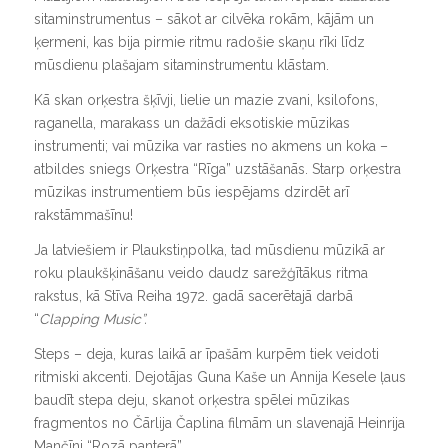
sitaminstrumentus – sākot ar cilvēka rokām, kājām un
ķermeni, kas bija pirmie ritmu radošie skaņu rīki līdz
mūsdienu plašajam sitaminstrumentu klāstam.
Kā skan orķestra šķīvji, lielie un mazie zvani, ksilofons,
raganella, marakass un dažādi eksotiskie mūzikas
instrumenti; vai mūzika var rasties no akmens un koka –
atbildes sniegs Orķestra “Rīga” uzstāšanās. Starp orķestra
mūzikas instrumentiem būs iespējams dzirdēt arī
rakstāmmašīnu!
Ja latviešiem ir Plaukstiņpolka, tad mūsdienu mūzikā ar
roku plaukšķināšanu veido daudz sarežģītākus ritma
rakstus, kā Stīva Reiha 1972. gadā sacerētajā darbā
“
Clapping Music”.
Steps – deja, kuras laikā ar īpašām kurpēm tiek veidoti
ritmiski akcenti. Dejotājas Guna Kaše un Annija Kesele ļaus
baudīt stepa deju, skanot orķestra spēlei mūzikas
fragmentos no Čārlija Čaplina filmām un slavenajā Heinrija
Mančīni “Rozā panterā”.