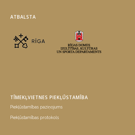
ATBALSTA
TĪMEKĻVIETNES PIEKĻŪSTAMĪBA
Piekļūstamības paziņojums
Piekļūstamības protokols