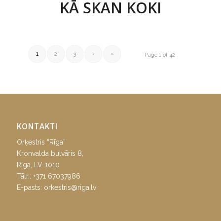
KĀ SKAN KOKI
1
2
3
›
»
Page 1 of 42
KONTAKTI
Orķestris “Rīga”
Kronvalda bulvāris 8,
Rīga, LV-1010
Tālr.:
+371 67037986
E-pasts:
orkestris@riga.lv