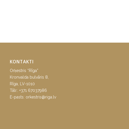
KONTAKTI
Orķestris “Rīga”
Kronvalda bulvāris 8,
Rīga, LV-1010
Tālr.:
+371 67037986
E-pasts:
orkestris@riga.lv