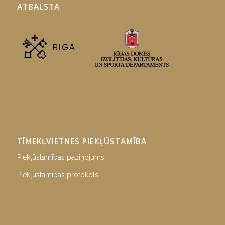
ATBALSTA
TĪMEKĻVIETNES PIEKĻŪSTAMĪBA
Piekļūstamības paziņojums
Piekļūstamības protokols