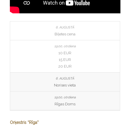
Biļetes cena
10 EUR
15 EUR
20 EUR
Norises vieta
Rīgas Doms
Orķestris “Rīga”