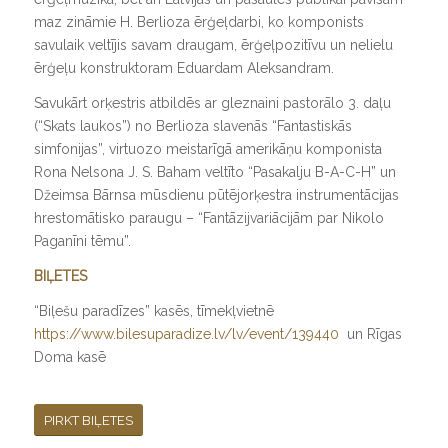
maz zināmie H. Berlioza ērģeļdarbi, ko komponists
savulaik veltījis savam draugam, ērģeļpozitīvu un nelielu
ērģeļu konstruktoram Eduardam Aleksandram.
Savukārt orķestris atbildēs ar gleznaini pastorālo 3. daļu
(“Skats laukos”) no Berlioza slavenās “Fantastiskās
simfonijas”, virtuozo meistarīgā amerikāņu komponista
Rona Nelsona J. S. Baham veltīto “Pasakalju B-A-C-H” un
Džeimsa Bārnsa mūsdienu pūtējorķestra instrumentācijas
hrestomātisko paraugu – “Fantāzijvariācijām par Nikolo
Paganīni tēmu”.
BIĻETES
“Biļešu paradīzes” kasēs, tīmekļvietnē
https://www.bilesuparadize.lv/lv/event/139440
un Rīgas
Doma kasē
PIRKT BIĻETES