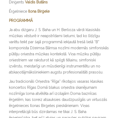
Diriģents
Valdis Butāns
Ērģelniece
Ilona Birģele
PROGRAMMĀ
Ja abu dižgaru J. S. Baha un H. Berlioza vārdi klasiskās
mūzikas vēsturē ir neapstrīdami lielumi, tad ko līdzīgu
varētu teikt par šajā programmā iekļautā trešā lielā “B”
komponista Džeimsa Bārnsa nozīmi modernās simfoniskās
pūtēju orķestra mūzikas kontekstā. Viņa mūziku pūtēju
orķestriem var raksturot kā spilgti tēlainu, simfoniski
izvērstu, meistarīgi un mūsdienīgi instrumentētu un no
atskaņotājmāksliniekiem augstu profesionalitāti prasošu.
Jau tradicionāli Orķestra “Rīga” rīkotajos vasaras klasikas
koncertos Rīgas Domā blakus orķestra skanējumam
nozīmīga loma atvēlēta arī izcilajām Doma baznīcas
ērģelēm, kas šoreiz atsauksies daudzpusīgās un virtuozās
ērģelnieces Ilonas Birģeles pieskārienam. Viņas
interpretācijā būs dzirdamas ne tikai J. S. Baha
ērģeļmūzika, bet arī Latvijas un pasaules publikai pavisam