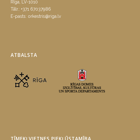
Rīga, LV-1010
Tālr.:
+371 67037986
E-pasts:
orkestris@riga.lv
ATBALSTA
TĪMEKĻVIETNES PIEKĻŪSTAMĪBA