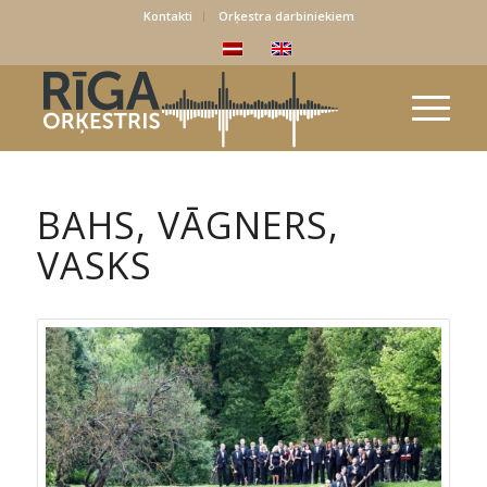
Kontakti
Orķestra darbiniekiem
BAHS, VĀGNERS,
VASKS