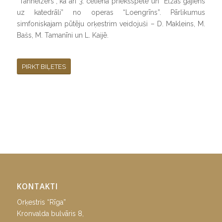
“Tanheizers”, kā arī 3. cēliena priekšspēle un “Elzas gājiens
uz katedrāli” no operas “Loengrīns”. Pārlikumus
simfoniskajam pūtēju orķestrim veidojuši – D. Makleins, M.
Bašs, M. Tamanīni un L. Kaijē.
PIRKT BIĻETES
KONTAKTI
Orķestris “Rīga”
Kronvalda bulvāris 8,