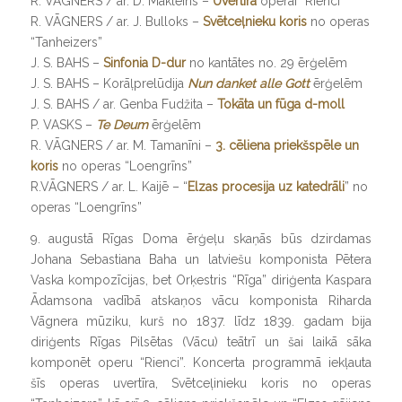
R. VĀGNERS / ar. D. Makleins –
Uvertīra
operai “Rienci”
R. VĀGNERS / ar. J. Bulloks –
Svētceļnieku koris
no operas
“Tanheizers”
J. S. BAHS –
Sinfonia D-dur
no kantātes no. 29 ērģelēm
J. S. BAHS – Korāļprelūdija
Nun danket alle Gott
ērģelēm
J. S. BAHS / ar. Genba Fudžita –
Tokāta un fūga d-moll
P. VASKS –
Te Deum
ērģelēm
R. VĀGNERS / ar. M. Tamanīni –
3. cēliena priekšspēle un
koris
no operas “Loengrīns”
R.VĀGNERS / ar. L. Kaijē – “
Elzas procesija uz katedrāli
” no
operas “Loengrīns”
9. augustā Rīgas Doma ērģeļu skaņās būs dzirdamas
Johana Sebastiana Baha un latviešu komponista Pētera
Vaska kompozīcijas, bet Orķestris “Rīga” diriģenta Kaspara
Ādamsona vadībā atskaņos vācu komponista Riharda
Vāgnera mūziku, kurš no 1837. līdz 1839. gadam bija
diriģents Rīgas Pilsētas (Vācu) teātrī un šai laikā sāka
komponēt operu “Rienci”. Koncerta programmā iekļauta
šīs operas uvertīra, Svētceļinieku koris no operas