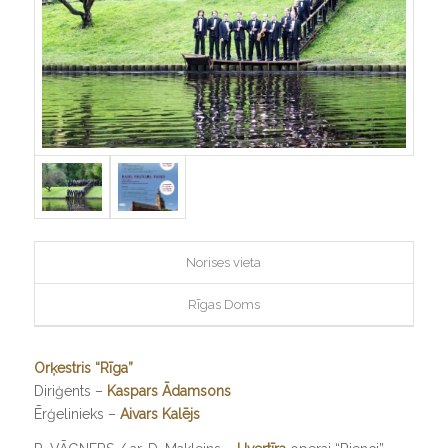
Norises vieta
Rīgas Doms
Orķestris “Rīga”
Diriģents –
Kaspars Ādamsons
Ērģelinieks –
Aivars Kalējs