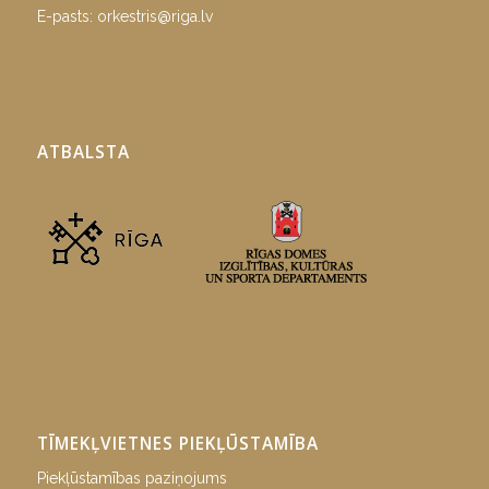
E-pasts:
orkestris@riga.lv
ATBALSTA
TĪMEKĻVIETNES PIEKĻŪSTAMĪBA
Piekļūstamības paziņojums