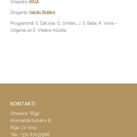
Orķestris
RĪGA
Diriģents
Valdis Butāns
Programmā: E. Dārziņa, G. Šmites, J. S. Baha, R. Vona –
Vilijama un E. Vitekra mūzika
KONTAKTI
Orķestris “Rīga”
Kronvalda bulvāris 8,
Rīga, LV-1010
Tālr.:
+371 67037986