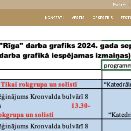
Kontakti
KONCERTI
VĒSTIS
ORĶESTRIS
FESTI