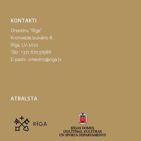
KONTAKTI
Orķestris “Rīga”
Kronvalda bulvāris 8,
Rīga, LV-1010
Tālr.:
+371 67037986
E-pasts:
orkestris@riga.lv
ATBALSTA