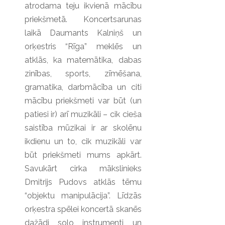
atrodama teju ikvienā mācību
priekšmetā. Koncertsarunas
laikā Daumants Kalniņš un
orķestris “Rīga” meklēs un
atklās, ka matemātika, dabas
zinības, sports, zīmēšana,
gramatika, darbmācība un citi
mācību priekšmeti var būt (un
patiesi ir) arī muzikāli – cik cieša
saistība mūzikai ir ar skolēnu
ikdienu un to, cik muzikāli var
būt priekšmeti mums apkārt.
Savukārt cirka mākslinieks
Dmitrijs Pudovs atklās tēmu
“objektu manipulācija”. Līdzās
orķestra spēlei koncertā skanēs
dažādi solo instrumenti un