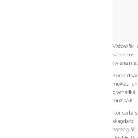
Visbiežāk
kabinetos. 
ikvienā mā
Koncertsar
meklēs un 
gramatika, 
muzikāli!
Koncertā sk
skaņdarbi,
horeogrāfi
Dmitrijs Pu