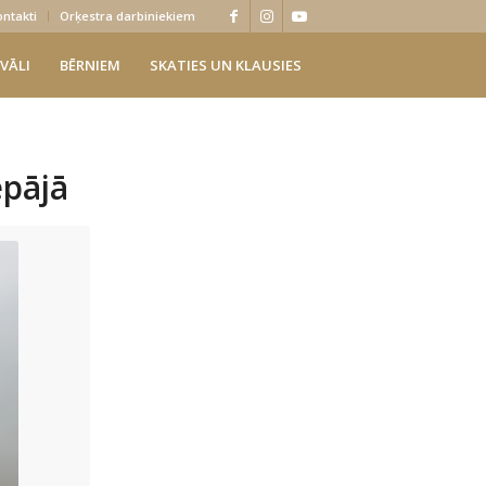
ontakti
Orķestra darbiniekiem
VĀLI
BĒRNIEM
SKATIES UN KLAUSIES
pājā