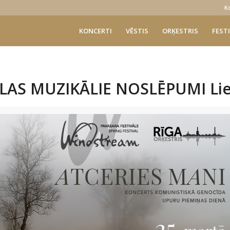
K
KONCERTI
VĒSTIS
ORĶESTRIS
FESTI
LAS MUZIKĀLIE NOSLĒPUMI Lie