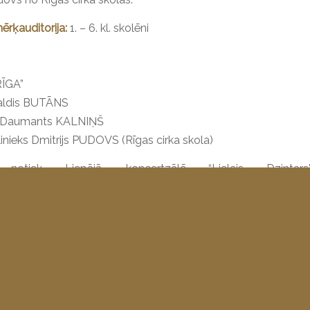
rķauditorija:
1. – 6. kl. skolēni
RĪGA”
Valdis BUTĀNS
s Daumants KALNIŅŠ
inieks Dmitrijs PUDOVS (Rīgas cirka skola)
 notiek Liepājā, koncertzālē “Lielais Dzintars”
gramma ir iekļauta kultūrizglītības programmā “Latvija
”. Ja vēlaties iegādāties biļetes caur šo programmu, rakstie
:
vanesa.reinholde@lielaisdzintars.lv