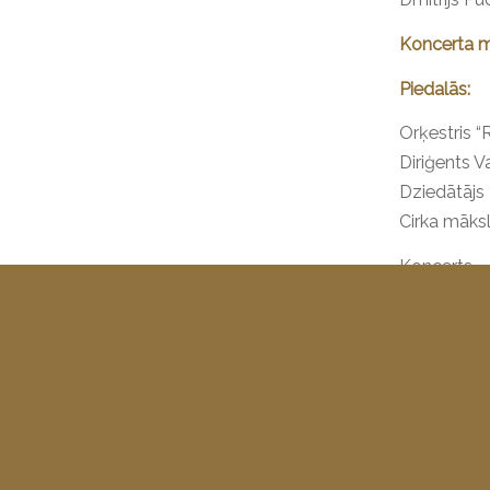
Koncerta mē
Piedalās:
Orķestris “
Diriģents 
Dziedātāj
Cirka māksl
Koncerts
Koncertpro
skolas soma
uz e-pastu