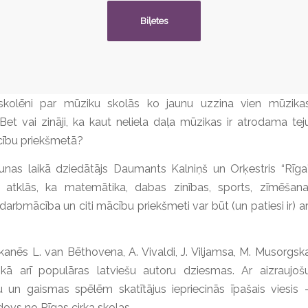
Biļetes
 skolēni par mūziku skolās ko jaunu uzzina vien mūzika
Bet vai zināji, ka kaut neliela daļa mūzikas ir atrodama tej
cību priekšmetā?
unas laikā dziedātājs Daumants Kalniņš un Orķestris “Rīga
atklās, ka matemātika, dabas zinības, sports, zīmēšana
darbmācība un citi mācību priekšmeti var būt (un patiesi ir) ar
anēs L. van Bēthovena, A. Vivaldi, J. Viljamsa, M. Musorgsk
 kā arī populāras latviešu autoru dziesmas. Ar aizraujoš
ju un gaismas spēlēm skatītājus iepriecinās īpašais viesis 
dovs no Rīgas cirka skolas.