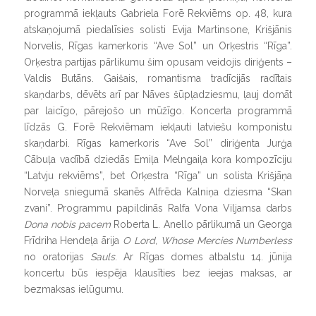
programmā iekļauts Gabriela Forē Rekviēms op. 48, kura
atskaņojumā piedalīsies solisti Evija Martinsone, Krišjānis
Norvelis, Rīgas kamerkoris “Ave Sol” un Orķestris “Rīga”.
Orķestra partijas pārlikumu šim opusam veidojis diriģents –
Valdis Butāns. Gaišais, romantisma tradīcijās radītais
skaņdarbs, dēvēts arī par Nāves šūpļadziesmu, ļauj domāt
par laicīgo, pārejošo un mūžīgo. Koncerta programmā
līdzās G. Forē Rekviēmam iekļauti latviešu komponistu
skaņdarbi. Rīgas kamerkoris “Ave Sol” diriģenta Jurģa
Cābuļa vadībā dziedās Emiļa Melngaiļa kora kompozīciju
“Latvju rekviēms”, bet Orķestra “Rīga” un solista Krišjāņa
Norveļa sniegumā skanēs Alfrēda Kalniņa dziesma “Skan
zvani”. Programmu papildinās Ralfa Vona Viljamsa darbs
Dona nobis pacem
Roberta L. Anello pārlikumā un Georga
Frīdriha Hendeļa ārija
O Lord, Whose Mercies Numberless
no oratorijas
Sauls
. Ar Rīgas domes atbalstu 14. jūnija
koncertu būs iespēja klausīties bez ieejas maksas, ar
bezmaksas ielūgumu.