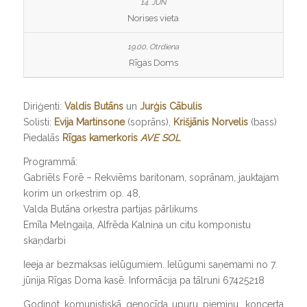
Norises vieta
Rīgas Doms
Diriģenti:
Valdis Butāns
un
Jurģis Cābulis
Solisti:
Evija Martinsone
(soprāns),
Krišjānis Norvelis
(bass)
Piedalās
Rīgas kamerkoris
AVE SOL
Programmā:
Gabriēls Forē – Rekviēms baritonam, soprānam, jauktajam
korim un orķestrim op. 48,
Valda Butāna orķestra partijas pārlikums
Emīla Melngaiļa, Alfrēda Kalniņa un citu komponistu
skaņdarbi
Ieeja ar bezmaksas ielūgumiem. Ielūgumi saņemami no 7.
jūnija Rīgas Doma kasē. Informācija pa tālruni 67425218
Godinot komunistiskā genocīda upuru piemiņu, koncerta