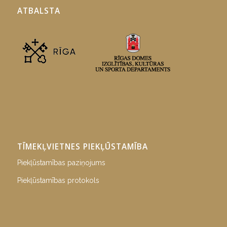
ATBALSTA
TĪMEKĻVIETNES PIEKĻŪSTAMĪBA
Piekļūstamības paziņojums
Piekļūstamības protokols