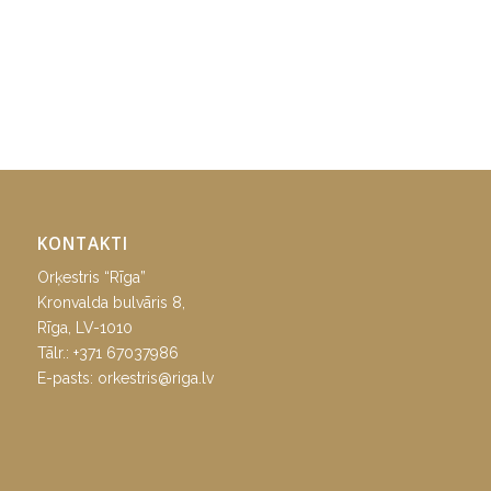
KONTAKTI
Orķestris “Rīga”
Kronvalda bulvāris 8,
Rīga, LV-1010
Tālr.:
+371 67037986
E-pasts:
orkestris@riga.lv