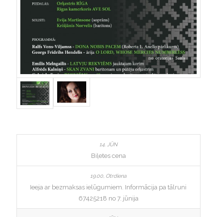
Biļetes cena
Ieeja ar bezmaksas ielūgumiem. Informācija pa tālruni
67425218 no 7. jūnija