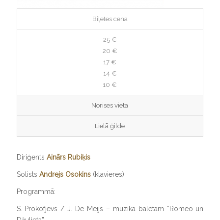
Biļetes cena
25 €
20 €
17 €
14 €
10 €
Norises vieta
Lielā ģilde
Diriģents
Ainārs Rubiķis
Solists
Andrejs Osokins
(klavieres)
Programmā:
S. Prokofjevs / J. De Meijs – mūzika baletam “Romeo un
Džuljeta”