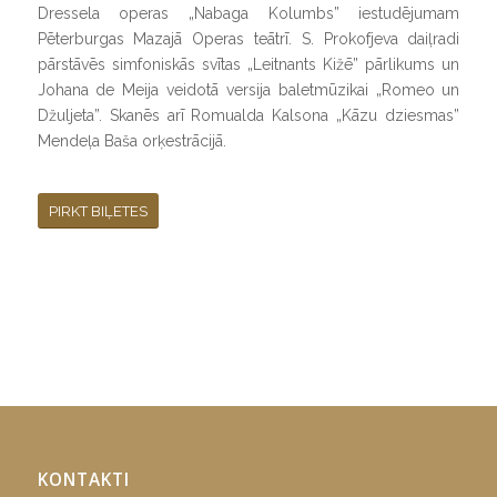
Dressela operas „Nabaga Kolumbs” iestudējumam
Pēterburgas Mazajā Operas teātrī. S. Prokofjeva daiļradi
pārstāvēs simfoniskās svītas „Leitnants Kižē” pārlikums un
Johana de Meija veidotā versija baletmūzikai „Romeo un
Džuljeta”. Skanēs arī Romualda Kalsona „Kāzu dziesmas”
Mendeļa Baša orķestrācijā.
PIRKT BIĻETES
KONTAKTI