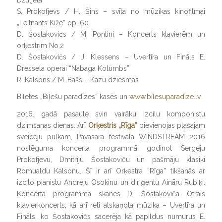
S. Prokofjevs / H. Šins – svīta no mūzikas kinofilmai
„Leitnants Kižē” op. 60
D. Šostakovičs / M. Pontini – Koncerts klavierēm un
orķestrim No.2
D. Šostakovičs / J. Klessens – Uvertīra un Fināls E.
Dressela operai “Nabaga Kolumbs”
R. Kalsons / M. Bašs – Kāzu dziesmas
Biļetes „Biļešu paradīzes” kasēs un
www.bilesuparadize.lv
2016. gadā pasaule svin vairāku izcilu komponistu
dzimšanas dienas. Arī
Orķestris „Rīga”
pievienojas plašajam
sveicēju pulkam, Pavasara festivāla WINDSTREAM 2016
noslēguma koncerta programmā godinot Sergeju
Prokofjevu, Dmitriju Šostakoviču un pašmāju klasiķi
Romualdu Kalsonu. Šī ir arī Orķestra “Rīga” tikšanās ar
izcilo pianistu Andreju Osokinu un diriģentu Aināru Rubiķi.
Koncerta programmā skanēs D. Šostakoviča Otrais
klavierkoncerts, kā arī reti atskaņota mūzika – Uvertīra un
Fināls, ko Šostakovičs sacerēja kā papildus numurus E.