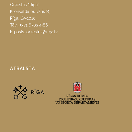
Orķestris “Rīga”
Kronvalda bulvāris 8,
Rīga, LV-1010
Tālr.:
+371 67037986
E-pasts:
orkestris@riga.lv
ATBALSTA