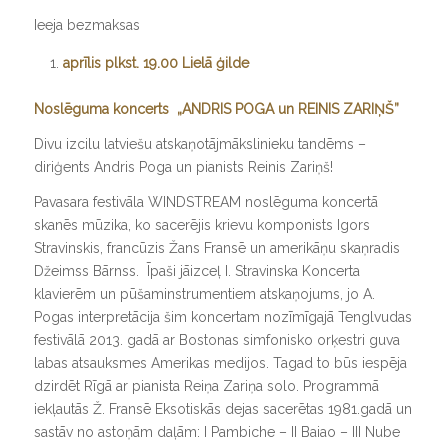
Ieeja bezmaksas
aprīlis plkst. 19.00 Lielā ģilde
Noslēguma koncerts „ANDRIS POGA un REINIS ZARIŅŠ”
Divu izcilu latviešu atskaņotājmākslinieku tandēms –
diriģents Andris Poga un pianists Reinis Zariņš!
Pavasara festivāla
WINDSTREAM
noslēguma koncertā
skanēs mūzika, ko sacerējis krievu komponists Igors
Stravinskis, francūzis Žans Fransē un amerikāņu skaņradis
Džeimss Bārnss. Īpaši jāizceļ I. Stravinska Koncerta
klavierēm un pūšaminstrumentiem atskaņojums, jo A.
Pogas interpretācija šim koncertam nozīmīgajā Tenglvudas
festivālā 2013. gadā ar Bostonas simfonisko orķestri guva
labas atsauksmes Amerikas medijos. Tagad to būs iespēja
dzirdēt Rīgā ar pianista Reiņa Zariņa solo. Programmā
iekļautās Ž. Fransē Eksotiskās dejas sacerētas 1981.gadā un
sastāv no astoņām daļām: I
Pambiche
– II
Baiao
– III
Nube