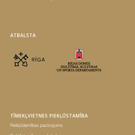
ATBALSTA
TĪMEKĻVIETNES PIEKĻŪSTAMĪBA
Piekļūstamības paziņojums