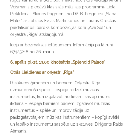
Veismanis piedāvā klasiskās mūzikas programmu Lielai
Piektdienai. Skanēs fragmenti no Dž. B. Pergolesi „
Stabat
Mater
” ar solistes Evijas Martinsones un Lauras Greckas
piedalīšanos, baroka kompozīcijas kora „
Ave Sol
” un
orķestra „Rīga” atskaņojumā.
Ieeja ar bezmaksas ielūgumiem. Informācija pa tālruni
67425218 no 26. marta.
6. aprīlis plkst. 13.00 kinoteātris „Splendid Palace”
Otrās Lieldienas ar orķestri „Rīga”
Pasākums ģimenēm un bērniem. Orķestra Rīga
uzmundrinoša spēle – iespēja redzēt mūzikas
instrumentus, kuri izgatavoti no lietām, kas ap mums
ikdienā – iespēja bērniem pašiem izgatavot mūzikas
instrumentus – spēle un improvizācija uz
pašizgatavotajiem mūzikas instrumentiem – kopīgi svētki
un labāko instrumentu saspēle uz skatuves.
Diriģents Raitis
Ašmanis.