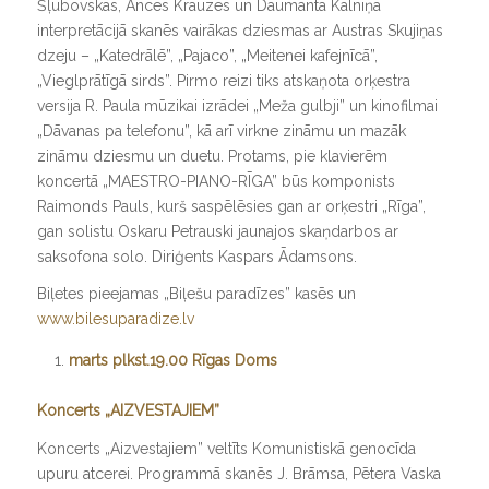
Šļubovskas, Ances Krauzes un Daumanta Kalniņa
interpretācijā skanēs vairākas dziesmas ar Austras Skujiņas
dzeju – „Katedrālē”, „Pajaco”, „Meitenei kafejnīcā”,
„Vieglprātīgā sirds”. Pirmo reizi tiks atskaņota orķestra
versija R. Paula mūzikai izrādei „Meža gulbji” un kinofilmai
„Dāvanas pa telefonu”, kā arī virkne zināmu un mazāk
zināmu dziesmu un duetu. Protams, pie klavierēm
koncertā „MAESTRO-PIANO-RĪGA” būs komponists
Raimonds Pauls, kurš saspēlēsies gan ar orķestri „Rīga”,
gan solistu Oskaru Petrauski jaunajos skaņdarbos ar
saksofona solo. Diriģents Kaspars Ādamsons.
Biļetes pieejamas „Biļešu paradīzes” kasēs un
www.bilesuparadize.lv
marts plkst.19.00 Rīgas Doms
Koncerts „AIZVESTAJIEM
”
Koncerts „Aizvestajiem” veltīts Komunistiskā genocīda
upuru atcerei. Programmā skanēs J. Brāmsa, Pētera Vaska