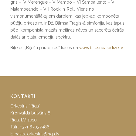
gris
– IV
Merengue
– V
Mambo
– VI
Samba lento
– VII
Malambeando
– VIII
Rock ‘n’ Roll
. Viens no
vismonumentālākajiem darbiem, kas jebkad komponēts
pūtēju orķestrim, ir Dž. Bārnsa Traģiskā simfonija, kas tapusi
pēc komponista mazās meitiņas nāves un sacerēta četrās
daļās ar plašu emociju spektru.
Biļetes „Biļešu paradīzes” kasēs un
www.bilesuparadize.lv
KONTAKTI
Orķestris “Rīga”
Kronvalda bulvāris 8,
Rīga, LV-1010
Tālr.:
+371 67037986
E-pasts:
orkestris@riga.lv