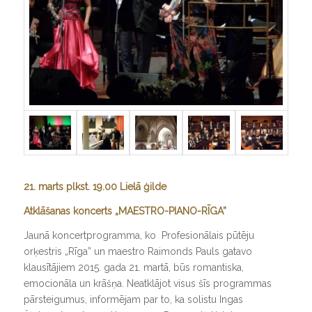
21. marts plkst. 19.00 Lielā ģilde
Atklāšanas koncerts „MAESTRO-PIANO-RĪGA”
Jaunā koncertprogramma, ko Profesionālais pūtēju
orķestris „Rīga” un maestro Raimonds Pauls gatavo
klausītājiem 2015. gada 21. martā, būs romantiska,
emocionāla un krāšņa. Neatklājot visus šīs programmas
pārsteigumus, informējam par to, ka solistu Ingas