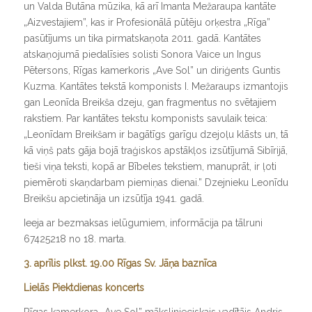
un Valda Butāna mūzika, kā arī Imanta Mežaraupa kantāte
„Aizvestajiem”, kas ir Profesionālā pūtēju orķestra „Rīga”
pasūtījums un tika pirmatskaņota 2011. gadā. Kantātes
atskaņojumā piedalīsies solisti Sonora Vaice un Ingus
Pētersons, Rīgas kamerkoris „
Ave Sol
” un diriģents Guntis
Kuzma. Kantātes tekstā komponists I. Mežaraups izmantojis
gan Leonīda Breikša dzeju, gan fragmentus no svētajiem
rakstiem. Par kantātes tekstu komponists savulaik teica:
„Leonīdam Breikšam ir bagātīgs garīgu dzejoļu klāsts un, tā
kā viņš pats gāja bojā traģiskos apstākļos izsūtījumā Sibīrijā,
tieši viņa teksti, kopā ar Bībeles tekstiem, manuprāt, ir ļoti
piemēroti skaņdarbam piemiņas dienai.” Dzejnieku Leonīdu
Breikšu apcietināja un izsūtīja 1941. gadā.
Ieeja ar bezmaksas ielūgumiem, informācija pa tālruni
67425218 no 18. marta.
3. aprīlis plkst. 19.00 Rīgas Sv. Jāņa baznīca
Lielās Piektdienas koncerts
Rīgas kamerkora „
Ave Sol
” mākslinieciskais vadītājs Andris