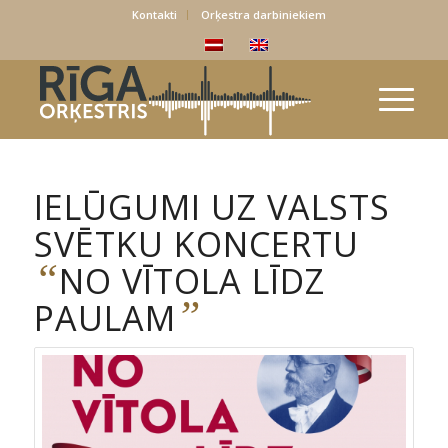
Kontakti
Orķestra darbiniekiem
IELŪGUMI UZ VALSTS
SVĒTKU KONCERTU
“
NO VĪTOLA LĪDZ
”
PAULAM