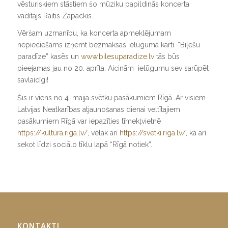
vēsturiskiem stāstiem šo mūziku papildinās koncerta
vadītājs Raitis Zapackis.
Vēršam uzmanību, ka koncerta apmeklējumam
nepieciešams izņemt bezmaksas ielūguma karti. “Biļešu
paradīze” kasēs un
www.bilesuparadize.lv
tās būs
pieejamas jau no 20. aprīļa. Aicinām ielūgumu sev sarūpēt
savlaicīgi!
Šis ir viens no 4. maija svētku pasākumiem Rīgā. Ar visiem
Latvijas Neatkarības atjaunošanas dienai veltītajiem
pasākumiem Rīgā var iepazīties tīmekļvietnē
https://kultura.riga.lv/
, vēlāk arī
https://svetki.riga.lv/
, kā arī
sekot līdzi sociālo tīklu lapā “Rīgā notiek”.
KONTAKTI