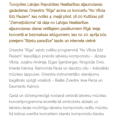
Tuvojoties Latvijas Republikas Neatkarības atjaunošanas
gadadienai, Orķestris “Rīga” aicina uz koncertu “No Vītola
līdz Paulam”, kas notiks 4. maijā plkst. 16.00 Kultūras pilī
“Ziemeļblāzma” kā daļa no
Latvijas Neatkarības
atjaunošanas dienai veltītajiem pasākumiem Rīgā. Ieeja
koncertā ar bezmaksas ielūgumiem, kas no 20. aprīļa būs
pieejami “Biļešu paradīze” kasēs un interneta vietnē.
Orķestra “Rīga” valsts svētku programmā “No Vītola līdz
Paulam” klausītājus priecēs latviešu komponistu – Jāzepa
Vītola, Jurjānu Andreja, Elgas Īgenbergas, Ringolda Ores,
Imanta Kalniņa, Raimonda Paula un daudzu citu – krāšņākās
mūzikas lappuses. Orķestra instrumentālo skanējumu
bagātinās spilgti vokālisti – Beāte Zviedre, Ieva Parša un
Daumants Kalniņš.
Gaišā un dzīvespriecīgā noskaņā veidotā latviešu mūzikas
koncertprogramma iecerēta kā simbolisks atskats uz
latviešu tautai nozīmīgu latviešu komponistu radītu mūziku.
Kā krāšņa uvertīra koncertam skanēs komponistu klasiķu