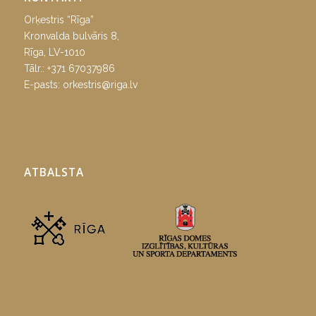
Orķestris “Rīga”
Kronvalda bulvāris 8,
Rīga, LV-1010
Tālr.:
+371 67037986
E-pasts:
orkestris@riga.lv
ATBALSTA