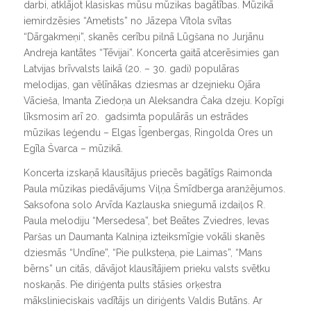
darbi, atklājot klasiskas mūsu mūzikas bagātības. Mūzikā
iemirdzēsies “Ametists” no Jāzepa Vītola svītas
“Dārgakmeņi”, skanēs cerību pilnā Lūgšana no Jurjānu
Andreja kantātes “Tēvijai”. Koncerta gaitā atcerēsimies gan
Latvijas brīvvalsts laikā (20. – 30. gadi) populāras
melodijas, gan vēlīnākas dziesmas ar dzejnieku Ojāra
Vācieša, Imanta Ziedoņa un Aleksandra Čaka dzeju. Kopīgi
līksmosim arī 20. gadsimta populārās un estrādes
mūzikas leģendu – Elgas Īgenbergas, Ringolda Ores un
Egīla Švarca – mūzikā.
Koncerta izskaņā klausītājus priecēs bagātīgs Raimonda
Paula mūzikas piedāvājums Viļņa Šmīdberga aranžējumos.
Saksofona solo Arvīda Kazlauska sniegumā izdaiļos R.
Paula melodiju “Mersedesa”, bet Beātes Zviedres, Ievas
Paršas un Daumanta Kalniņa izteiksmīgie vokāli skanēs
dziesmās “Undīne”, “Pie pulksteņa, pie Laimas”, “Mans
bērns” un citās, dāvājot klausītājiem prieku valsts svētku
noskaņās. Pie diriģenta pults stāsies orķestra
mākslinieciskais vadītājs un diriģents Valdis Butāns. Ar