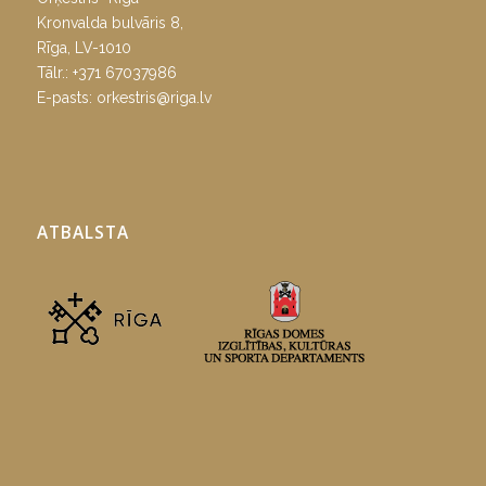
Kronvalda bulvāris 8,
Rīga, LV-1010
Tālr.:
+371 67037986
E-pasts:
orkestris@riga.lv
ATBALSTA