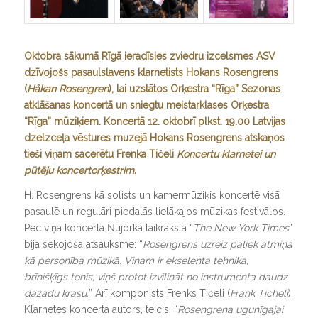
Oktobra sākumā Rīgā ieradīsies zviedru izcelsmes ASV
dzīvojošs pasaulslavens klarnetists Hokans Rosengrens
(
Håkan Rosengren
), lai uzstātos Orķestra “Rīga” Sezonas
atklāšanas koncertā un sniegtu meistarklases Orķestra
“Rīga” mūziķiem. Koncertā 12. oktobrī plkst. 19.00 Latvijas
dzelzceļa vēstures muzejā Hokans Rosengrens atskaņos
tieši viņam sacerētu Frenka Tičeli
Koncertu klarnetei un
pūtēju koncertorķestrim.
H. Rosengrens kā solists un kamermūziķis koncertē visā
pasaulē un regulāri piedalās lielākajos mūzikas festivālos.
Pēc viņa koncerta Ņujorkā laikrakstā “
The New York Times
”
bija sekojoša atsauksme: “
Rosengrens uzreiz paliek atmiņā
kā personība mūzikā. Viņam ir ekselenta tehnika,
brīnišķīgs tonis, viņš protot izvilināt no instrumenta daudz
dažādu krāsu.
” Arī komponists Frenks Tičeli (
Frank Ticheli
),
Klarnetes koncerta autors, teicis: “
Rosengrena ugunīgajai