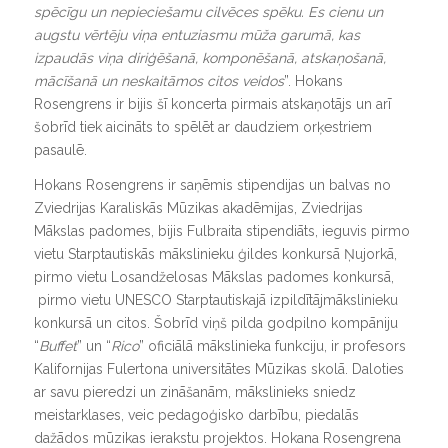
spēcīgu un nepieciešamu cilvēces spēku. Es cienu un
augstu vērtēju viņa entuziasmu mūža garumā, kas
izpaudās viņa diriģēšanā, komponēšanā, atskaņošanā,
mācīšanā un neskaitāmos citos veidos
”. Hokans
Rosengrens ir bijis šī koncerta pirmais atskaņotājs un arī
šobrīd tiek aicināts to spēlēt ar daudziem orķestriem
pasaulē.
Hokans Rosengrens ir saņēmis stipendijas un balvas no
Zviedrijas Karaliskās Mūzikas akadēmijas, Zviedrijas
Mākslas padomes, bijis Fulbraita stipendiāts, ieguvis pirmo
vietu Starptautiskās mākslinieku ģildes konkursā Ņujorkā,
pirmo vietu Losandželosas Mākslas padomes konkursā,
pirmo vietu UNESCO Starptautiskajā izpildītājmākslinieku
konkursā un citos. Šobrīd viņš pilda godpilno kompāniju
“
Buffet
” un “
Rico
” oficiālā mākslinieka funkciju, ir profesors
Kalifornijas Fulertona universitātes Mūzikas skolā. Daloties
ar savu pieredzi un zināšanām, mākslinieks sniedz
meistarklases, veic pedagoģisko darbību, piedalās
dažādos mūzikas ierakstu projektos. Hokana Rosengrena