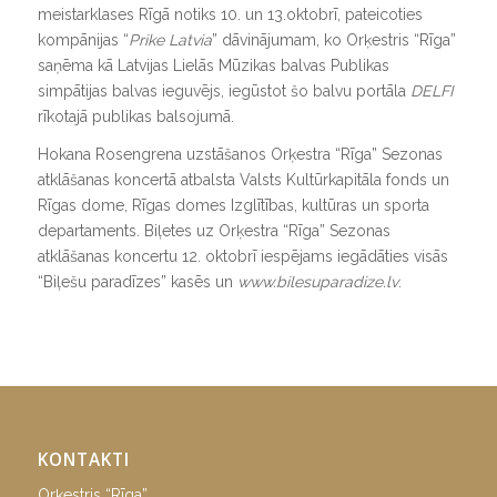
meistarklases Rīgā notiks 10. un 13.oktobrī, pateicoties
kompānijas “
Prike Latvia
” dāvinājumam, ko Orķestris “Rīga”
saņēma kā Latvijas Lielās Mūzikas balvas Publikas
simpātijas balvas ieguvējs, iegūstot šo balvu portāla
DELFI
rīkotajā publikas balsojumā.
Hokana Rosengrena uzstāšanos Orķestra “Rīga” Sezonas
atklāšanas koncertā atbalsta Valsts Kultūrkapitāla fonds un
Rīgas dome, Rīgas domes Izglītības, kultūras un sporta
departaments. Biļetes uz Orķestra “Rīga” Sezonas
atklāšanas koncertu 12. oktobrī iespējams iegādāties visās
“Biļešu paradīzes” kasēs un
www.bilesuparadize.lv
.
KONTAKTI
Orķestris “Rīga”