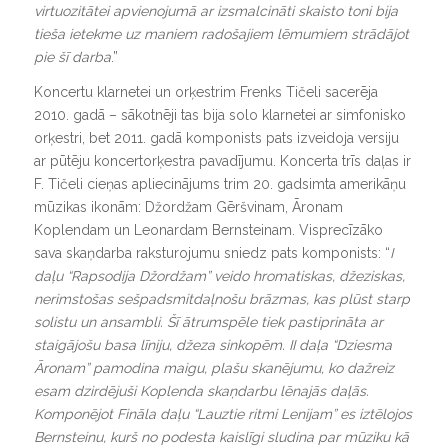
virtuozitātei apvienojumā ar izsmalcināti skaisto toni bija
tieša ietekme uz maniem radošajiem lēmumiem strādājot
pie šī darba
.”
Koncertu klarnetei un orķestrim Frenks Tičeli sacerēja
2010. gadā – sākotnēji tas bija solo klarnetei ar simfonisko
orķestri, bet 2011. gadā komponists pats izveidoja versiju
ar pūtēju koncertorķestra pavadījumu. Koncerta trīs daļas ir
F. Tičeli cieņas apliecinājums trim 20. gadsimta amerikāņu
mūzikas ikonām: Džordžam Gēršvinam, Āronam
Koplendam un Leonardam Bernsteinam. Visprecīzāko
sava skaņdarba raksturojumu sniedz pats komponists: “
I
daļu “Rapsodija Džordžam” veido hromatiskas, džeziskas,
nerimstošas sešpadsmitdaļnošu brāzmas, kas plūst starp
solistu un ansambli. Šī ātrumspēle tiek pastiprināta ar
staigājošu basa līniju, džeza sinkopēm. II daļa “Dziesma
Āronam” pamodina maigu, plašu skanējumu, ko dažreiz
esam dzirdējuši Koplenda skaņdarbu lēnajās daļās.
Komponējot Fināla daļu “Lauztie ritmi Lenijam” es iztēlojos
Bernsteinu, kurš no podesta kaislīgi sludina par mūziku kā