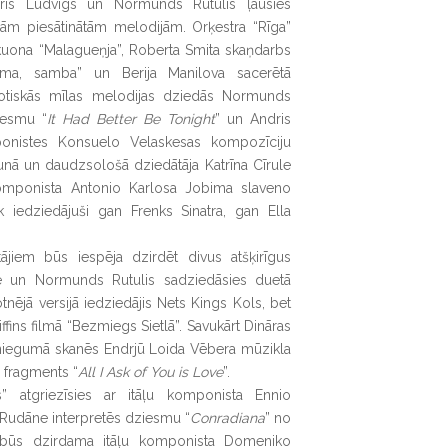
dris Ludvigs un Normunds Rutulis ļausies
jām piesātinātām melodijām. Orķestra “Rīga”
uona “Malagueņja”, Roberta Smita skaņdarbs
iesma, samba” un Berija Manilova sacerētā
sotiskās mīlas melodijas dziedās Normunds
iesmu “
It Had Better Be Tonight
” un Andris
nistes Konsuelo Velaskesas kompozīciju
aunā un daudzsološā dziedātāja Katrīna Cīrule
komponista Antonio Karlosa Jobima slaveno
ik iedziedājuši gan Frenks Sinatra, gan Ella
jiem būs iespēja dzirdēt divus atšķirīgus
ule un Normunds Rutulis sadziedāsies duetā
otnējā versijā iedziedājis Nets Kings Kols, bet
ffins filmā “Bezmiegs Sietlā”. Savukārt Dināras
iegumā skanēs Endrjū Loida Vēbera mūzikla
 fragments “
All I Ask of You is Love
”.
s” atgriezīsies ar itāļu komponista Ennio
Rudāne interpretēs dziesmu “
Conradiana
” no
 būs dzirdama itāļu komponista Domeniko