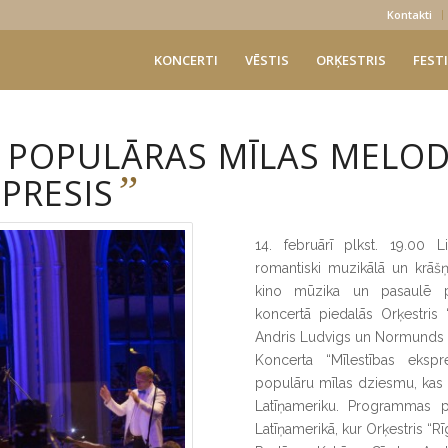
Kontakti
KONCERTI
VĒSTIS
ORĶESTRIS
FESTI
 POPULĀRAS MĪLAS MELOD
”
PRESIS
14. februārī plkst. 19.00 L
romantiski muzikālā un krāšņ
kino mūzika un pasaulē po
koncertā piedalās Orķestris “
Andris Ludvigs un Normunds Rut
Koncerta “Mīlestības eksp
populāru mīlas dziesmu, kas 
Latīņameriku. Programmas pi
Latīņamerikā, kur Orķestris “Rī