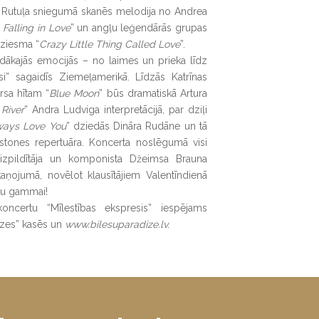
 Rutuļa sniegumā skanēs melodija no Andrea
 Falling in Love
” un angļu leģendārās grupas
dziesma “
Crazy Little Thing Called Love
”.
dākajās emocijās – no laimes un prieka līdz
i” sagaidīs Ziemeļamerikā. Līdzās Katrīnas
rsa hītam “
Blue Moon
” būs dramatiskā Artura
River
” Andra Ludviga interpretācijā, par dziļi
lways Love You
” dziedās Dināra Rudāne un tā
ūstones repertuāra. Koncerta noslēgumā visi
 izpildītāja un komponista Džeimsa Brauna
kaņojumā, novēlot klausītājiem Valentīndienā
ūtu gammai!
koncertu “Mīlestības ekspresis” iespējams
dīzes” kasēs un
www.bilesuparadize.lv.