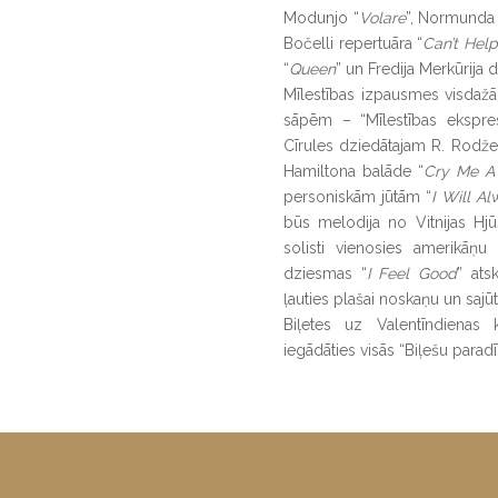
Modunjo “
Volare
”, Normunda
Bočelli repertuāra “
Can’t Help
“
Queen
” un Fredija Merkūrija 
Mīlestības izpausmes visdažā
sāpēm – “Mīlestības ekspres
Cīrules dziedātajam R. Rodže
Hamiltona balāde “
Cry Me A 
personiskām jūtām “
I Will A
būs melodija no Vitnijas Hj
solisti vienosies amerikāņu
dziesmas “
I Feel Good
” ats
ļauties plašai noskaņu un saj
Biļetes uz Valentīndienas 
iegādāties visās “Biļešu para