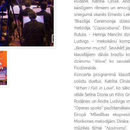
Rudāne, Katrīna Cīrule, An
kaislīgiem ritmiem un emoci
sniegumā skanēs Ernesto Lek
“Brazīlija: Ceremonija, dz
melodija “
Copacabana
”. Ek
Rutulis – Henrija Mančīni dz
Ludvigs – meksikāņu kompo
„
Besame mucho
”. Savukārt j
klausītājiem dāvās brazīļu 
dziesmu “
Wave
”, ko savula
Ficdžeralda.
Koncerta programmā klausītā
solistu duetus. Katrīna Cīr
“
When I Fall in Love
”, ko sāk
vēlāk Selīna Diona un Klīvs Gri
Rudānes un Andra Ludviga sn
“Operas spoks” pazīstamākais
Eiropā “Mīlestības ekspresi
Morikones melodijām. Dināra 
mūzikas filmai “
Nostromo
”,