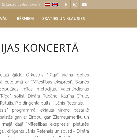
Orķestra darbiniekiem
VĀLI
BĒRNIEM
SKATIES UN KLAUSIES
IJAS KONCERTĀ
ielajā ģildē Orķestris “Rīga” aicina doties
ā ceļojumā ar “Mīlestības ekspresi”. Skanēs
pulāras mīlas melodijas. Valentīndienas
Rīga”, solisti Dināra Rudāne, Katrīna Cīrule,
ulis. Pie diriģenta pults – Jānis Retenais.
resis” programmā iekļauta virkne pasaulē
saistās gan ar Eiropu, gan Ziemeļameriku un
rmajā daļā “Mīlestības ekspresis” pieturēs
ga”, diriģents Jānis Retenais un solisti – Dināra