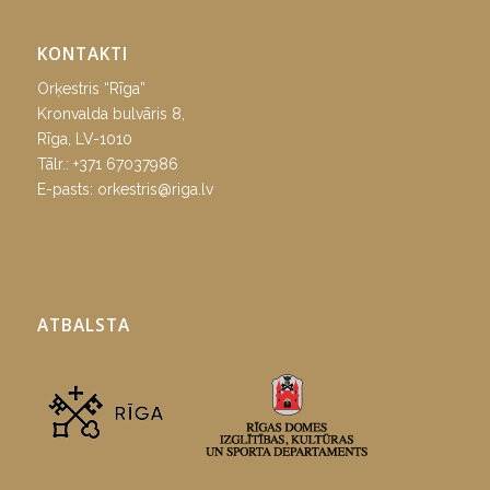
KONTAKTI
Orķestris “Rīga”
Kronvalda bulvāris 8,
Rīga, LV-1010
Tālr.:
+371 67037986
E-pasts:
orkestris@riga.lv
ATBALSTA