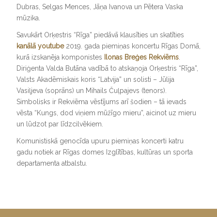
Dubras, Selgas Mences, Jāņa Ivanova un Pētera Vaska
mūzika.
Savukārt Orķestris “Rīga” piedāvā klausīties un skatīties
kanālā youtube
2019. gada piemiņas koncertu Rīgas Domā,
kurā izskanēja komponistes
Ilonas Breģes Rekviēms
.
Diriģenta Valda Butāna vadībā to atskaņoja Orķestris “Rīga”,
Valsts Akadēmiskais koris “Latvija” un solisti – Jūlija
Vasiļjeva (soprāns) un Mihails Čuļpajevs (tenors).
Simbolisks ir Rekviēma vēstījums arī šodien – tā ievads
vēsta “Kungs, dod viņiem mūžīgo mieru”, aicinot uz mieru
un lūdzot par līdzcilvēkiem.
Komunistiskā genocīda upuru piemiņas koncerti katru
gadu notiek ar Rīgas domes Izglītības, kultūras un sporta
departamenta atbalstu.