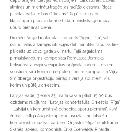
deportētajiem Latvijas iedzīvotājiem. Lai uzturētu dzīvas
atmiņas un mierinātu traģēdijas radītās ciešanas, Rīgas
pilsētas pašvaldības Orķestris “Rīga” katru gadu
klausītājiem piedāvā koncertu komunistiskā genocīda
upuru piemiņas dienā.
Diemžēl šogad ieplānotais koncerts “Agnus Dei”, valstī
izsludinātās ārkārtējās situācijas dēļ, nenotiks, taču tas tiek
pārcelts uz 2021. gada 25. martu. Tajā sagaidāms
pirmatskaņojums komponista Romualda Jermaka
Rekviēma jaunajai versijai, kas oriģinālā sacerēts diviem
solistiem, vīru korim un ērģelēm, bet ar komponista Viļņa
Šmīdberga orķestrāciju pārtapis versijā solistiem, vīru
korim un pūtēju orķestrim.
Latvijas Radio 3 ēterā 25. marta vakarā plkst. 19.00 būs
dzirdams raidījums “Latvijas koncertzālēs. Orķestris “Rīga”
– Latvijai un komunistiskā genocīda upuru piemiņai”, kurā
žurnāliste Ilga Auguste apkopojusi izlasi no latviešu
komponistu mūzikas darbiem Orķestra “Rīga” izpildījumā.
Skanēs latviešu komponistu Ērika Ešenvalda, Riharda