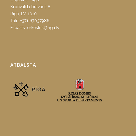
Kronvalda bulvāris 8,
Rīga, LV-1010
Tālr.:
+371 67037986
E-pasts:
orkestris@riga.lv
ATBALSTA