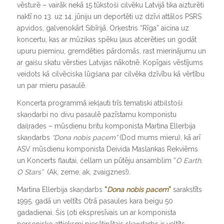
vēsturē – vairāk nekā 15 tūkstoši cilvēku Latvijā tika aizturēti
naktī no 13. uz 14. jūniju un deportēti uz dzīvi attālos PSRS
apvidos, galvenokārt Sibīrijā. Orķestris “Rīga” aicina uz
koncertu, kas ar mūzikas spēku ļaus atcerēties un godāt
upuru piemiņu, gremdēties pārdomās, rast mierinājumu un
ar gaišu skatu vērsties Latvijas nākotnē. Kopīgais vēstījums
veidots kā cilvēciska lūgšana par cilvēka dzīvību kā vērtību
un par mieru pasaulē.
Koncerta programmā iekļauti trīs tematiski atbilstoši
skaņdarbi no divu pasaulē pazīstamu komponistu
daiļrades – mūsdienu britu komponista Martina Ellerbija
skaņdarbs
“Dona nobis pacem”
(Dod mums mieru), kā arī
ASV mūsdienu komponista Deivida Maslankas Rekviēms
un Koncerts flautai, čellam un pūtēju ansamblim “
O Earth,
O Stars”
(Ak, zeme, ak, zvaigznes!).
Martina Ellerbija skaņdarbs
“
Dona nobis pacem
”
sarakstīts
1995. gadā un veltīts Otrā pasaules kara beigu 50
gadadienai. Šis ļoti ekspresīvais un ar komponista
personisko attieksmi piesātinātais skaņdarbs ir veltīts