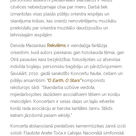
cilvēces nebeidzamajai cīņai par mieru. Darbā tiek
izmantotas visas plašās pūtēju orķestra iespējas un
skanējuma krāsas, kas sniedz nenovērtējamu muzikālu
priekšstatu par orķestra muzikālo daudzpusību un
tehniskajām iespējām.
Deivida Maslankas
Rekviēms
ir viendaļīga fantāzija
orķestrim, kurā autors pieskaras gan holokausta tēmai, gan
Otrā pasaules kara bezjēdzībai, fokusējoties uz atsevišķa
indivīda bojāeju, personisku traģēdiju un pārdzīvojumiem.
Savukārt, 2010. gadā sarakstīto Koncertu flautai, čellam un
pūtēju ansamblim
“O Earth, O Stars”
komponists
raksturojis šādi: “Skaņdarba uzbūve veidota,
mijiedarbojoties dažādiem asociatīviem tēliem un korāļu
melodijām. Koncertam ir sešas daļas un tajās ietvertie
korāļi rada asociāciju ar baroka kantātes žanru. Stāsts
katram jāizdomā pašam iekšēji.”
Koncerta atskaņošanā piedalīsies kamermūzikas žanrā izcili
solisti. Flautiste Anete Toča ir Latvijas Nacionālā simfoniskā