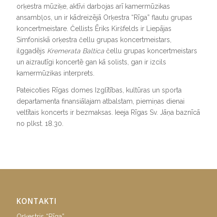
orķestra mūziķe, aktīvi darbojas arī kamermūzikas
ansambļos, un ir kādreizējā Orķestra “Rīga” flautu grupas
koncertmeistare. Čellists Ēriks Kiršfelds ir Liepājas
Simfoniskā orķestra čellu grupas koncertmeistars,
ilggadējs
Kremerata Baltica
čellu grupas koncertmeistars
un aizrautīgi koncertē gan kā solists, gan ir izcils
kamermūzikas interprets.
Pateicoties Rīgas domes Izglītības, kultūras un sporta
departamenta finansiālajam atbalstam, piemiņas dienai
veltītais koncerts ir bezmaksas. Ieeja Rīgas Sv. Jāņa baznīcā
no plkst. 18.30.
KONTAKTI
Orķestris “Rīga”