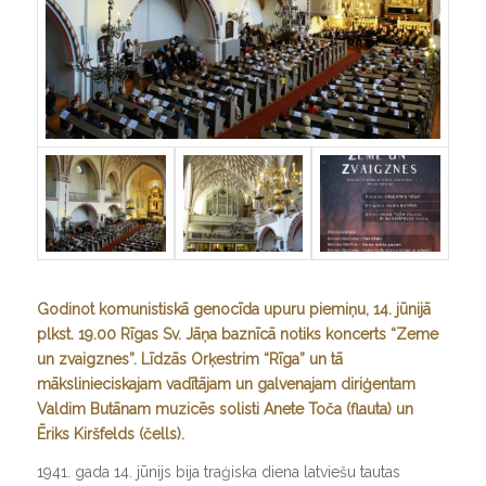
Godinot komunistiskā genocīda upuru piemiņu, 14. jūnijā
plkst. 19.00 Rīgas Sv. Jāņa baznīcā notiks koncerts “Zeme
un zvaigznes”. Līdzās Orķestrim “Rīga” un tā
mākslinieciskajam vadītājam un galvenajam diriģentam
Valdim Butānam muzicēs solisti Anete Toča (flauta) un
Ēriks Kiršfelds (čells).
1941. gada 14. jūnijs bija traģiska diena latviešu tautas