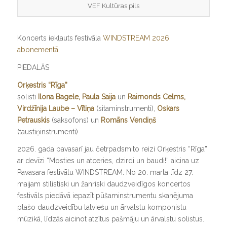
VEF Kultūras pils
Koncerts iekļauts festivāla
WINDSTREAM 2026
abonementā
.
PIEDALĀS
Orķestris “Rīga”
solisti
Ilona Bagele, Paula Saija
un
Raimonds Celms,
Virdžīnija Laube – Vītiņa
(sitaminstrumenti),
Oskars
Petrauskis
(saksofons) un
Romāns Vendiņš
(taustiņinstrumenti)
2026. gada pavasarī jau četrpadsmito reizi Orķestris “Rīga”
ar devīzi “Mosties un atceries, dzirdi un baudi!” aicina uz
Pavasara festivālu WINDSTREAM. No 20. marta līdz 27.
maijam stilistiski un žanriski daudzveidīgos koncertos
festivāls piedāvā iepazīt pūšaminstrumentu skanējuma
plašo daudzveidību latviešu un ārvalstu komponistu
mūzikā, līdzās aicinot atzītus pašmāju un ārvalstu solistus.