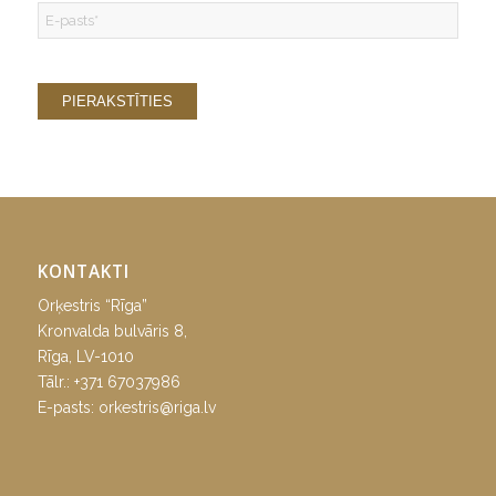
KONTAKTI
Orķestris “Rīga”
Kronvalda bulvāris 8,
Rīga, LV-1010
Tālr.:
+371 67037986
E-pasts:
orkestris@riga.lv