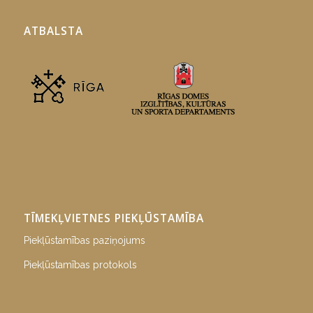
ATBALSTA
TĪMEKĻVIETNES PIEKĻŪSTAMĪBA
Piekļūstamības paziņojums
Piekļūstamības protokols