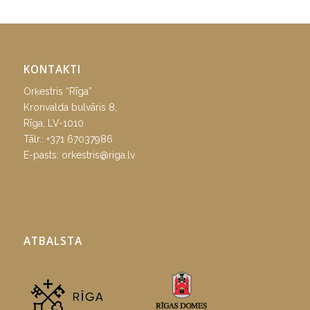
KONTAKTI
Orķestris “Rīga”
Kronvalda bulvāris 8,
Rīga, LV-1010
Tālr.:
+371 67037986
E-pasts:
orkestris@riga.lv
ATBALSTA