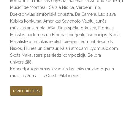
komponistu mūzikas orķestra, Rašeras saksofonu kvarteta, I
Musici de Montreal, Čārzla Nīdiča, Verdehr Trio,
Džeksonvilas simfoniskā orķestra, Da Camera, Ladislava
Kubika konkursa, Amerikas Savienoto Valstu jaunās
mūzikas ansambļa, ASV Jūras spēku orķestra, Floridas
Mākslas padomes un Floridas diriģentu asociācijas. Skota
Makalistera mūzikas ieraksti pieejami Summit Records,
Naxos, ITunes un Centaur, kā arī atrodami Lydmusic.com.
Skots Makalisters pasniedz kompozīciju Beilora
universitātē.
Koncertprogrammas ievadvārdus teiks muzikologs un
mūzikas žurnālists Orests Silabriedis.
PIRKT BIĻETES