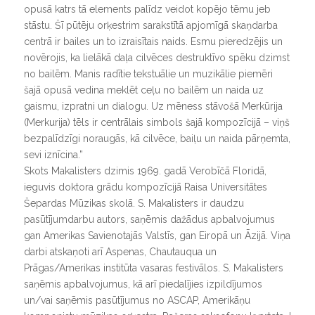
opusā katrs tā elements palīdz veidot kopējo tēmu jeb
stāstu. Šī pūtēju orķestrim sarakstītā apjomīgā skaņdarba
centrā ir bailes un to izraisītais naids. Esmu pieredzējis un
novērojis, ka lielākā daļa cilvēces destruktīvo spēku dzimst
no bailēm. Manis radītie tekstuālie un muzikālie piemēri
šajā opusā vedina meklēt ceļu no bailēm un naida uz
gaismu, izpratni un dialogu. Uz mēness stāvošā Merkūrija
(Merkurija) tēls ir centrālais simbols šajā kompozīcijā – viņš
bezpalīdzīgi noraugās, kā cilvēce, baiļu un naida pārņemta,
sevi iznīcina.”
Skots Makalisters dzimis 1969. gadā Verobīčā Floridā,
ieguvis doktora grādu kompozīcijā Raisa Universitātes
Šepardas Mūzikas skolā. S. Makalisters ir daudzu
pasūtījumdarbu autors, saņēmis dažādus apbalvojumus
gan Amerikas Savienotajās Valstīs, gan Eiropā un Āzijā. Viņa
darbi atskaņoti arī Aspenas, Chautauqua un
Prāgas/Amerikas institūta vasaras festivālos. S. Makalisters
saņēmis apbalvojumus, kā arī piedalījies izpildījumos
un/vai saņēmis pasūtījumus no ASCAP, Amerikāņu