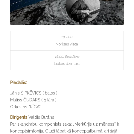
Norises vieta
Lielais dzintars
Piedalās:
Jānis ŠIPKĒVICS ( balss )
Matīss ČUDARS ( ģitāra )
Orķestris “RĪGA”
Diriģents
Valdis Butāns
Par skaņdrabu komponists saka: „Merkūrijs uz mēness” ir
konceptsimfonija. Gluži tāpat kā konceptalbumā, arī šajā