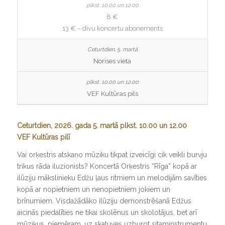
8 €
13 € – divu koncertu abonements
Norises vieta
VEF Kultūras pils
Ceturtdien, 2026. gada 5. martā plkst. 10.00 un 12.00
VEF Kultūras pilī
Vai orķestris atskaņo mūziku tikpat izveicīgi cik veikli burvju
trikus rāda iluzionists? Koncertā Orķestris “Rīga” kopā ar
ilūziju mākslinieku Edžu ļaus ritmiem un melodijām savīties
kopā ar nopietniem un nenopietniem jokiem un
brīnumiem. Visdažādāko ilūziju demonstrēšanā Edžus
aicinās piedalīties ne tikai skolēnus un skolotājus, bet arī
mūziķus, piemēram, uz skatuves uzburot sitaminstrumentu