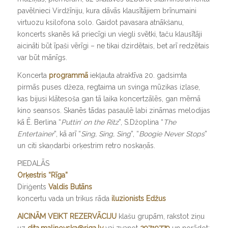
pavēlnieci Virdžīniju, kura dāvās klausītājiem brīnumaini
virtuozu ksilofona solo. Gaidot pavasara atnākšanu,
koncerts skanēs kā priecīgi un viegli svētki, taču klausītāji
aicināti būt īpaši vērīgi – ne tikai dzirdētais, bet arī redzētais
var būt mānīgs.
Koncerta
programmā
iekļauta atraktīva 20. gadsimta
pirmās puses džeza, regtaima un svinga mūzikas izlase,
kas bijusi klātesoša gan tā laika koncertzālēs, gan mēmā
kino seansos. Skanēs tādas pasaulē labi zināmas melodijas
kā Ē. Berlina “
Puttin’ on the Ritz
”, S.Džoplina “
The
Entertainer
”, kā arī “
Sing, Sing, Sing
”, “
Boogie Never Stops
”
un citi skaņdarbi orķestrim retro noskaņās.
PIEDALĀS
Orķestris “Rīga”
Diriģents
Valdis Butāns
koncertu vada un trikus rāda
iluzionists Edžus
AICINĀM VEIKT REZERVĀCIJU
klašu grupām, rakstot ziņu
uz
dita.malinovska@riga.lv
vai zvanot
29719779
un norādot: