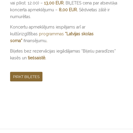
vai plkst. 12.00) –
13,00 EUR
; BIĻETES cena par atsevišķa
koncerta apmeklējumu –
8,00 EUR.
Sēdvietas zālē ir
numurētas.
Koncertu apmeklējums iespējams arī ar
kultūrizglītības
programmas
“Latvijas skolas
soma”
finansējumu
.
Biļetes bez rezervācijas iegādājamas “Biļešu paradīzes”
kasēs un
tiešsaistē
.
PIRKT BIĻETES