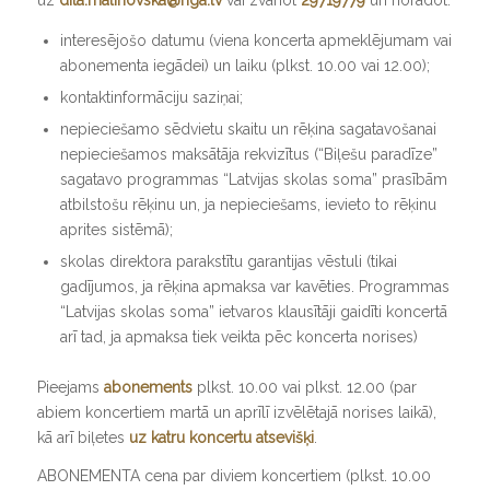
interesējošo datumu (viena koncerta apmeklējumam vai
abonementa iegādei) un laiku (plkst. 10.00 vai 12.00);
kontaktinformāciju saziņai;
nepieciešamo sēdvietu skaitu un rēķina sagatavošanai
nepieciešamos maksātāja rekvizītus (“Biļešu paradīze”
sagatavo programmas “Latvijas skolas soma” prasībām
atbilstošu rēķinu un, ja nepieciešams, ievieto to rēķinu
aprites sistēmā);
skolas direktora parakstītu garantijas vēstuli (tikai
gadījumos, ja rēķina apmaksa var kavēties. Programmas
“Latvijas skolas soma” ietvaros klausītāji gaidīti koncertā
arī tad, ja apmaksa tiek veikta pēc koncerta norises)
Pieejams
abonements
plkst. 10.00 vai plkst. 12.00 (par
abiem koncertiem martā un aprīlī izvēlētajā norises laikā),
kā arī biļetes
uz katru koncertu atsevišķi
.
ABONEMENTA cena par diviem koncertiem (plkst. 10.00