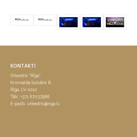
KONTAKTI
Orķestris “Rīga”
Kronvalda bulvāris 8,
Rīga, LV-1010
Tālr.:
+371 67037986
E-pasts:
orkestris@riga.lv