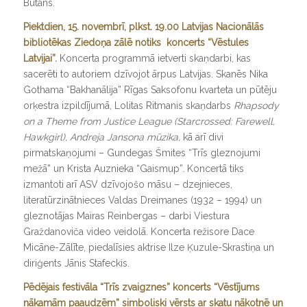
Butāns.
Piektdien, 15. novembrī, plkst. 19.00 Latvijas Nacionālās
bibliotēkas Ziedoņa zālē notiks koncerts “Vēstules
Latvijai”.
Koncerta programmā ietverti skaņdarbi, kas
sacerēti to autoriem dzīvojot ārpus Latvijas. Skanēs Nika
Gothama “Bakhanālija” Rīgas Saksofonu kvarteta un pūtēju
orķestra izpildījumā, Lolitas Ritmanis skaņdarbs
Rhapsody
on a Theme from Justice League (Starcrossed: Farewell,
Hawkgirl), Andreja Jansona mūzika,
kā arī divi
pirmatskaņojumi – Gundegas Šmites “Trīs gleznojumi
mežā” un Krista Auznieka “Gaismup”. Koncertā tiks
izmantoti arī ASV dzīvojošo māsu – dzejnieces,
literatūrzinātnieces Valdas Dreimanes (1932 – 1994) un
gleznotājas Mairas Reinbergas – darbi Viestura
Graždanoviča video veidolā. Koncerta režisore Dace
Micāne-Zālīte, piedalīsies aktrise Ilze Ķuzule-Skrastiņa un
diriģents Jānis Stafeckis.
Pēdējais festivāla “Trīs zvaigznes” koncerts “Vēstījums
nākamām paaudzēm” simboliski vērsts ar skatu nākotnē un