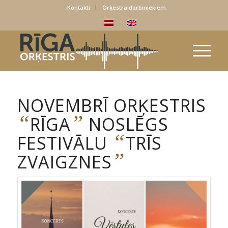
Kontakti
Orķestra darbiniekiem
NOVEMBRĪ ORĶESTRIS
“
”
RĪGA
NOSLĒGS
“
FESTIVĀLU
TRĪS
”
ZVAIGZNES