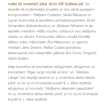
notiks 18. novembrī, plkst. 16.00 VEF Kultūras pilī.
Tas
iecerēts kā multimediāls projekts un dos vārdu jaunajiem
komponistiem – Matīsam Čudaram, Santai Ratniecei un
Laurai Gustovskai ar jaundarbu pirmatskaņojumiem, kā arī
Armandam Aleksandravičus un Jēkabam Nīmanim ar jau
iepriekš orķestrim veltītu mūziku, uzklausot viņu vēstījumu
skaņās un vārdos. Komponistu stāstus vizuālā formātā
ietērps video mākslinieks Āris Matesovičs un gaismu
meistars Jānis Sniķeris. Matīsa Čudara jaundarba
atskaņojumā solo interpretēs ģitārists Āris Ozols. Diriģents
Valdis Butāns.
Ieeja koncertos ar bezmaksas ielūgumiem. Ielūgumus uz
koncertiem “Rīgas sargi mūzikā un kino” un “Vēstules
Latvijai” būs iespēja saņemt no 4. novembra darba dienās
plkst. 12.00-14.00 Kronvalda bulvārī 8, 1. stāva vestibilā.
Ielūgumus uz koncertu “Vēstījums nākamām paaudzēm”
no 11. novembra darba dienās plkst. 12.00-14.00 Kronvalda
bulvārī 8, 1. stāva vestibilā.