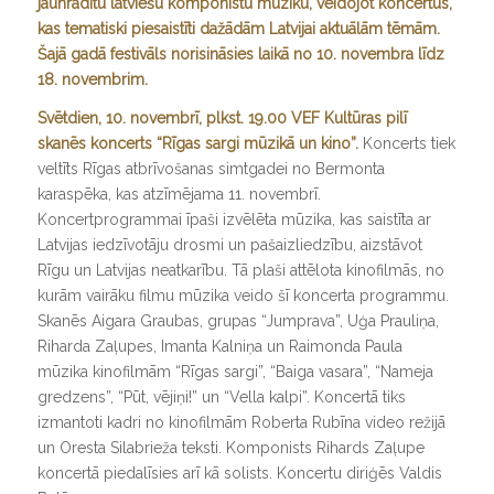
jaunradītu latviešu komponistu mūziku, veidojot koncertus,
kas tematiski piesaistīti dažādām Latvijai aktuālām tēmām.
Šajā gadā festivāls norisināsies laikā no 10. novembra līdz
18. novembrim.
Svētdien, 10. novembrī, plkst. 19.00 VEF Kultūras pilī
skanēs
koncerts “Rīgas sargi mūzikā un kino”.
Koncerts tiek
veltīts Rīgas atbrīvošanas simtgadei no Bermonta
karaspēka, kas atzīmējama 11. novembrī.
Koncertprogrammai īpaši izvēlēta mūzika, kas saistīta ar
Latvijas iedzīvotāju drosmi un pašaizliedzību, aizstāvot
Rīgu un Latvijas neatkarību. Tā plaši attēlota kinofilmās, no
kurām vairāku filmu mūzika veido šī koncerta programmu.
Skanēs Aigara Graubas, grupas “Jumprava”, Uģa Prauliņa,
Riharda Zaļupes, Imanta Kalniņa un Raimonda Paula
mūzika kinofilmām “Rīgas sargi”, “Baiga vasara”, “Nameja
gredzens”, “Pūt, vējiņi!” un “Vella kalpi”. Koncertā tiks
izmantoti kadri no kinofilmām Roberta Rubīna video režijā
un Oresta Silabrieža teksti. Komponists Rihards Zaļupe
koncertā piedalīsies arī kā solists. Koncertu diriģēs Valdis