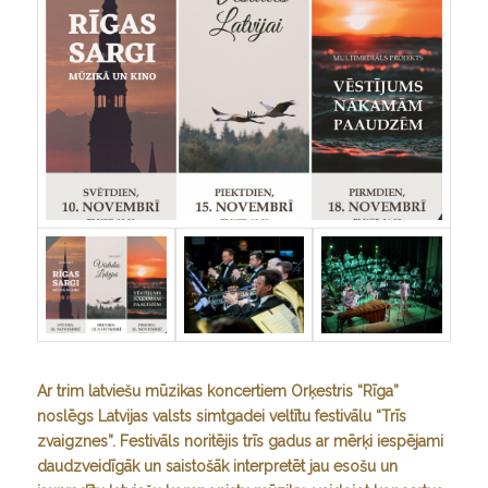
Ar trim latviešu mūzikas koncertiem Orķestris “Rīga”
noslēgs Latvijas valsts simtgadei veltītu festivālu “Trīs
zvaigznes”. Festivāls noritējis trīs gadus ar mērķi iespējami
daudzveidīgāk un saistošāk interpretēt jau esošu un