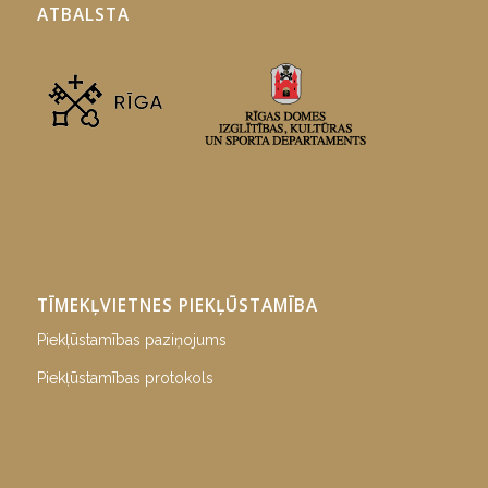
ATBALSTA
TĪMEKĻVIETNES PIEKĻŪSTAMĪBA
Piekļūstamības paziņojums
Piekļūstamības protokols