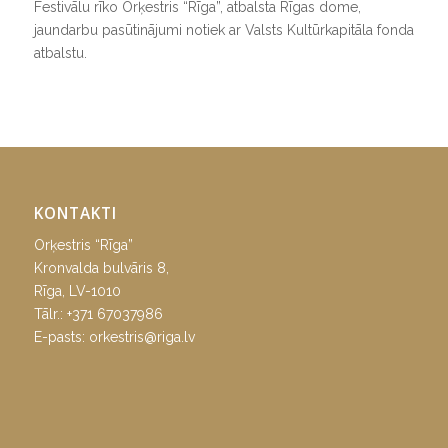
Festivālu rīko Orķestris “Rīga”, atbalsta Rīgas dome,
jaundarbu pasūtinājumi notiek ar Valsts Kultūrkapitāla fonda
atbalstu.
KONTAKTI
Orķestris “Rīga”
Kronvalda bulvāris 8,
Rīga, LV-1010
Tālr.:
+371 67037986
E-pasts:
orkestris@riga.lv