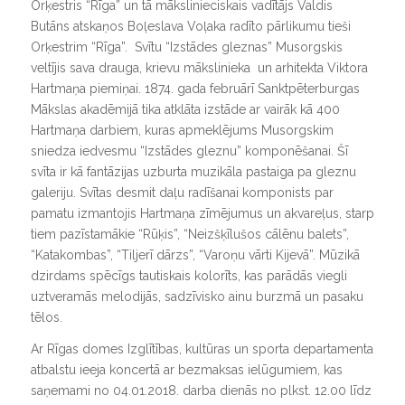
Orķestris “Rīga” un tā mākslinieciskais vadītājs Valdis
Butāns atskaņos Boļeslava Voļaka radīto pārlikumu tieši
Orķestrim “Rīga”. Svītu “Izstādes gleznas” Musorgskis
veltījis sava drauga, krievu mākslinieka un arhitekta Viktora
Hartmaņa piemiņai. 1874. gada februārī Sanktpēterburgas
Mākslas akadēmijā tika atklāta izstāde ar vairāk kā 400
Hartmaņa darbiem, kuras apmeklējums Musorgskim
sniedza iedvesmu “Izstādes gleznu” komponēšanai. Šī
svīta ir kā fantāzijas uzburta muzikāla pastaiga pa gleznu
galeriju. Svītas desmit daļu radīšanai komponists par
pamatu izmantojis Hartmaņa zīmējumus un akvareļus, starp
tiem pazīstamākie “Rūķis”, “Neizšķīlušos cālēnu balets”,
“Katakombas”, “Tiljerī dārzs”, “Varoņu vārti Kijevā”. Mūzikā
dzirdams spēcīgs tautiskais kolorīts, kas parādās viegli
uztveramās melodijās, sadzīvisko ainu burzmā un pasaku
tēlos.
Ar Rīgas domes Izglītības, kultūras un sporta departamenta
atbalstu ieeja koncertā ar bezmaksas ielūgumiem, kas
saņemami no 04.01.2018. darba dienās no plkst. 12.00 līdz