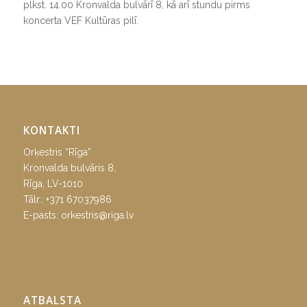
plkst. 14.00 Kronvalda bulvārī 8, kā arī stundu pirms
koncerta VEF Kultūras pilī.
KONTAKTI
Orķestris “Rīga”
Kronvalda bulvāris 8,
Rīga, LV-1010
Tālr.:
+371 67037986
E-pasts:
orkestris@riga.lv
ATBALSTA