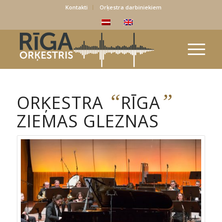
Kontakti
Orķestra darbiniekiem
“
”
ORĶESTRA
RĪGA
ZIEMAS GLEZNAS