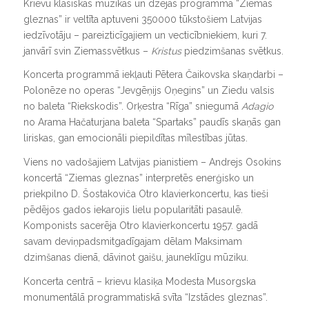
Krievu klasiskās mūzikas un dzejas programma “Ziemas
gleznas” ir veltīta aptuveni 350000 tūkstošiem Latvijas
iedzīvotāju – pareizticīgajiem un vecticībniekiem, kuri 7.
janvārī svin Ziemassvētkus –
Kristus
piedzimšanas svētkus.
Koncerta programmā iekļauti Pētera Čaikovska skaņdarbi –
Polonēze no operas “Jevgēņijs Oņegins” un Ziedu valsis
no baleta “Riekskodis”. Orķestra “Rīga” sniegumā
Adagio
no Arama Hačaturjana baleta “Spartaks” paudīs skaņās gan
liriskas, gan emocionāli piepildītas mīlestības jūtas.
Viens no vadošajiem Latvijas pianistiem – Andrejs Osokins
koncertā “Ziemas gleznas” interpretēs enerģisko un
priekpilno D. Šostakoviča Otro klavierkoncertu, kas tieši
pēdējos gados iekarojis lielu popularitāti pasaulē.
Komponists sacerēja Otro klavierkoncertu 1957. gadā
savam deviņpadsmitgadīgajam dēlam Maksimam
dzimšanas dienā, dāvinot gaišu, jauneklīgu mūziku.
Koncerta centrā – krievu klasiķa Modesta Musorgska
monumentālā programmatiskā svīta “Izstādes gleznas”.