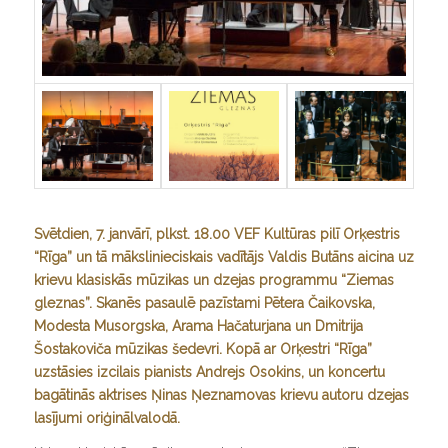
Svētdien, 7. janvārī, plkst. 18.00 VEF Kultūras pilī Orķestris
“Rīga” un tā mākslinieciskais vadītājs Valdis Butāns aicina uz
krievu klasiskās mūzikas un dzejas programmu “Ziemas
gleznas”. Skanēs pasaulē pazīstami Pētera Čaikovska,
Modesta Musorgska, Arama Hačaturjana un Dmitrija
Šostakoviča mūzikas šedevri. Kopā ar Orķestri “Rīga”
uzstāsies izcilais pianists Andrejs Osokins, un koncertu
bagātinās aktrises Ņinas Ņeznamovas krievu autoru dzejas
lasījumi oriģinālvalodā.