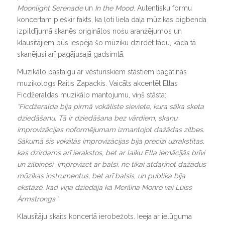
Moonlight Serenade
un
In the Mood
. Autentisku formu
koncertam piešķir fakts, ka ļoti liela daļa mūzikas bigbenda
izpildījumā skanēs oriģinālos nošu aranžējumos un
klausītājiem būs iespēja šo mūziku dzirdēt tādu, kāda tā
skanējusi arī pagājušajā gadsimtā.
Muzikālo pastaigu ar vēsturiskiem stāstiem bagātinās
muzikologs Raitis Zapackis. Vaicāts akcentēt Ellas
Ficdžeraldas muzikālo mantojumu, viņš stāsta:
“Ficdžeralda bija pirmā vokāliste sieviete, kura sāka sketa
dziedāšanu. Tā ir dziedāšana bez vārdiem, skaņu
improvizācijas noformējumam izmantojot dažādas zilbes.
Sākumā šīs vokālās improvizācijas bija precīzi uzrakstītas,
kas dzirdams arī ierakstos, bet ar laiku Ella iemācījās brīvi
un žilbinoši improvizēt ar balsi, ne tikai atdarinot dažādus
mūzikas instrumentus, bet arī balsis, un publika bija
ekstāzē, kad viņa dziedāja kā Merilina Monro vai Lūiss
Ārmstrongs.”
Klausītāju skaits koncertā ierobežots. Ieeja ar ielūguma