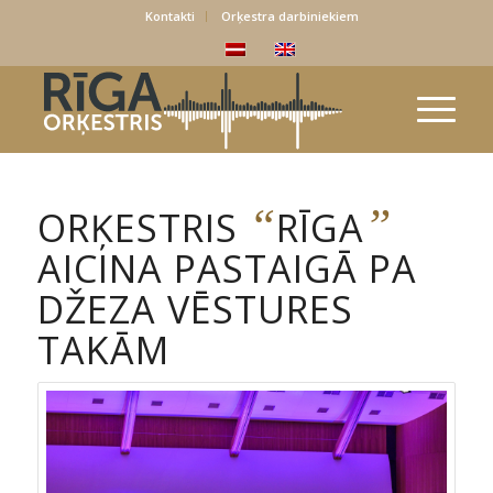
Kontakti
Orķestra darbiniekiem
“
”
ORĶESTRIS
RĪGA
AICINA PASTAIGĀ PA
DŽEZA VĒSTURES
TAKĀM