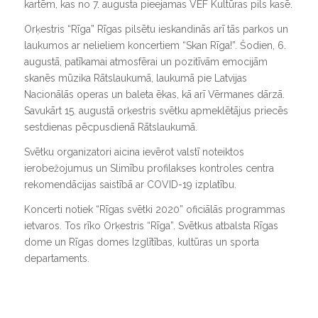
kartēm, kas no 7. augusta pieejamas VEF Kultūras pils kasē.
Orķestris “Rīga” Rīgas pilsētu ieskandinās arī tās parkos un
laukumos ar nelieliem koncertiem “Skan Rīga!”. Šodien, 6.
augustā, patīkamai atmosfērai un pozitīvām emocijām
skanēs mūzika Rātslaukumā, laukumā pie Latvijas
Nacionālās operas un baleta ēkas, kā arī Vērmanes dārzā.
Savukārt 15. augustā orķestris svētku apmeklētājus priecēs
sestdienas pēcpusdienā Rātslaukumā.
Svētku organizatori aicina ievērot valstī noteiktos
ierobežojumus un Slimību profilakses kontroles centra
rekomendācijas saistībā ar COVID-19 izplatību.
Koncerti notiek “Rīgas svētki 2020” oficiālās programmas
ietvaros. Tos rīko Orķestris “Rīga”. Svētkus atbalsta Rīgas
dome un Rīgas domes Izglītības, kultūras un sporta
departaments.