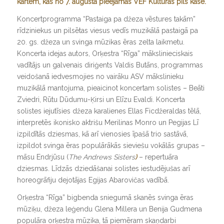
kartēm, kas no 7. augusta pieejamas VEF Kultūras pils kasē.
Koncertprogramma “Pastaiga pa džeza vēstures takām”
rīdziniekus un pilsētas viesus vedīs muzikālā pastaigā pa
20. gs. džeza un svinga mūzikas ēras zelta laikmetu.
Koncerta idejas autors, Orķestra “Rīga” mākslinieciskais
vadītājs un galvenais diriģents Valdis Butāns, programmas
veidošanā iedvesmojies no vairāku ASV mākslinieku
muzikālā mantojuma, pieaicinot koncertam solistes – Beāti
Zviedri, Rūtu Dūdumu-Ķirsi un Elīzu Evaldi. Koncerta
solistes iejutīsies džeza karalienes Ellas Ficdžeraldas tēlā,
interpretēs ikonisko aktrišu Merilinas Monro un Pegijas Lī
izpildītās dziesmas, kā arī vienosies īpašā trio sastāvā,
izpildot svinga ēras populārākās sieviešu vokālās grupas –
māsu Endrjūsu (
The Andrews Sisters
)
– repertuāra
dziesmas. Līdzās dziedāšanai solistes iestudējušas arī
horeogrāfiju dejotājas Egijas Abarovičas vadībā.
Orķestra “Rīga” bigbenda sniegumā skanēs svinga ēras
mūziķu, džeza leģendu Glena Millera un Benija Gudmena
populāra orķestra mūzika, tā piemēram skaņdarbi