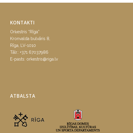
KONTAKTI
Orķestris “Rīga”
Kronvalda bulvāris 8,
Rīga, LV-1010
Tālr.:
+371 67037986
E-pasts:
orkestris@riga.lv
ATBALSTA