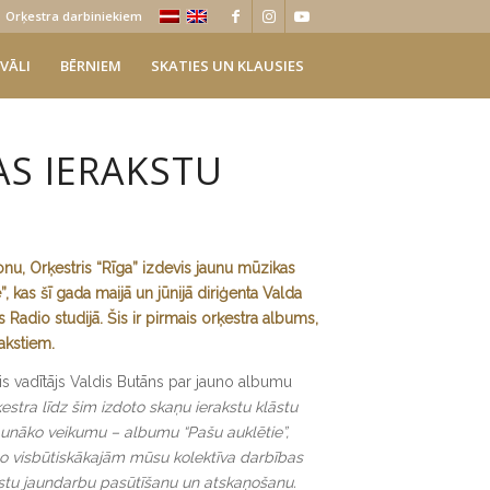
Orķestra darbiniekiem
VĀLI
BĒRNIEM
SKATIES UN KLAUSIES
AS IERAKSTU
nu, Orķestris “Rīga” izdevis jaunu mūzikas
, kas šī gada maijā un jūnijā diriģenta Valda
as Radio studijā. Šis ir pirmais orķestra albums,
rakstiem.
is vadītājs Valdis Butāns par jauno albumu
estra līdz šim izdoto skaņu ierakstu klāstu
jaunāko veikumu – albumu “Pašu auklētie”,
no visbūtiskākajām mūsu kolektīva darbības
stu jaundarbu pasūtīšanu un atskaņošanu.