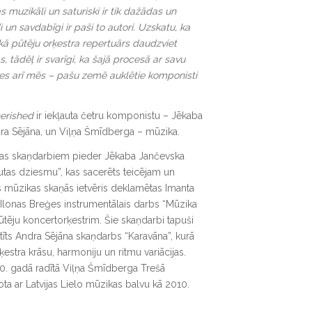
 muzikāli un saturiski ir tik dažādas un
 un savdabīgi ir paši to autori. Uzskatu, ka
kā pūtēju orķestra repertuārs daudzviet
, tādēļ ir svarīgi, ka šajā procesā ar savu
es arī mēs – pašu zemē auklētie komponisti
erished
ir iekļauta četru komponistu – Jēkaba
ra Sējāna, un Viļņa Šmīdberga – mūzika.
kas skaņdarbiem pieder Jēkaba Jančevska
utas dziesmu”, kas sacerēts teicējam un
 mūzikas skaņās ietvēris deklamētas Imanta
 Ilonas Breģes instrumentālais darbs “Mūzika
ūtēju koncertorķestrim. Šie skaņdarbi tapuši
tīts Andra Sējāna skaņdarbs “Karavāna”, kurā
estra krāsu, harmoniju un ritmu variācijas.
10. gadā radītā Viļņa Šmīdberga Trešā
ota ar Latvijas Lielo mūzikas balvu kā 2010.