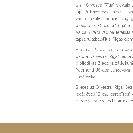
Šis ir Orķestra “Rīga” piektais
tapis šī brīža mākslinieciskā v
vadībā. Ieraksts noticis 2019. 
piedaloties Orķestra “Rīga” mū
Valda Butāna vadībā. Ieraksta
tapšanu atbalstījusi Rīgas dom
Albuma “Pašu auklētie” prezentā
oktobrī Orķestra “Rīga” Sezon
bibliotēkas Ziedoņa zālē, kurā
fragmenti. Jēkaba Jančevska m
Jančevska.
Biļetes uz Orķestra “Rīga” Se
iegādāties “Biļešu paradīzes”
Ziedoņa zālē stundu pirms ko