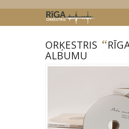
“
ORĶESTRIS
RĪG
ALBUMU