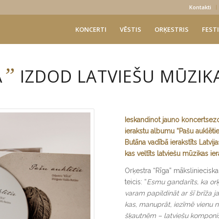
Kontakti
KONCERTI
VĒSTIS
ORĶESTRIS
FESTI
”
A
IZDOD LATVIEŠU MŪZIK
Ieskandinot jauno koncertsezo
ierakstu albumu “Pašu auklētie”
Butāna vadībā ierakstīts Latvij
kas veltīts latviešu mūzikas ie
Orķestra “Rīga” mākslinieciska
teicis: “
Esmu gandarīts, ka orķ
varam papildināt ar šī brīža 
kas, manuprāt, iezīmē vienu 
šķautnēm – latviešu komponi