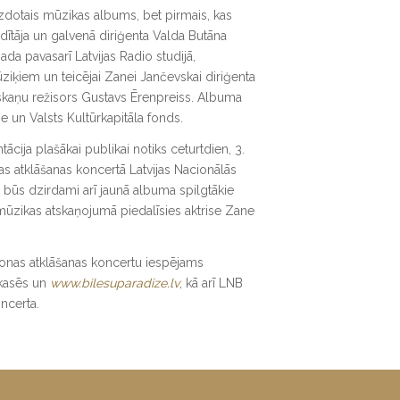
 izdotais mūzikas albums, bet pirmais, kas
adītāja un galvenā diriģenta Valda Butāna
gada pavasarī Latvijas Radio studijā,
ziķiem un teicējai Zanei Jančevskai diriģenta
 skaņu režisors Gustavs Ērenpreiss. Albuma
e un Valsts Kultūrkapitāla fonds.
cija plašākai publikai notiks ceturtdien, 3.
as atklāšanas koncertā Latvijas Nacionālās
 būs dzirdami arī jaunā albuma spilgtākie
ūzikas atskaņojumā piedalīsies aktrise Zane
zonas atklāšanas koncertu iespējams
 kasēs un
www.bilesuparadize.lv
, kā arī LNB
ncerta.