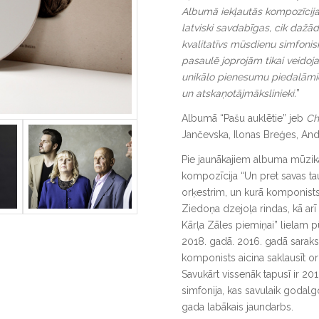
Albumā iekļautās kompozīcijas
latviski savdabīgas, cik dažādi
kvalitatīvs mūsdienu simfonis
pasaulē joprojām tikai veidojas
unikālo pienesumu piedalāmi
un atskaņotājmākslinieki.
”
Albumā “Pašu auklētie” jeb
Ch
Jančevska, Ilonas Breģes, And
Pie jaunākajiem albuma mūzi
kompozīcija “Un pret savas ta
orķestrim, un kurā komponists
Ziedoņa dzejoļa rindas, kā arī
Kārļa Zāles piemiņai” lielam p
2018. gadā. 2016. gadā saraks
komponists aicina saklausīt orķ
Savukārt vissenāk tapusī ir 20
simfonija, kas savulaik godalg
gada labākais jaundarbs.