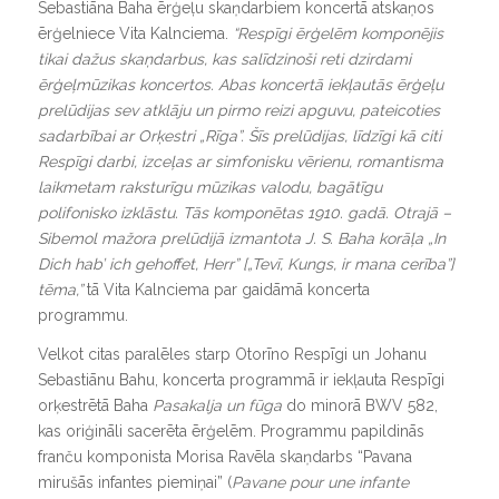
Sebastiāna Baha ērģeļu skaņdarbiem koncertā atskaņos
ērģelniece Vita Kalnciema.
“
Respīgi ērģelēm komponējis
tikai dažus skaņdarbus, kas salīdzinoši reti dzirdami
ērģeļmūzikas koncertos. Abas koncertā iekļautās ērģeļu
prelūdijas sev atklāju un pirmo reizi apguvu, pateicoties
sadarbībai ar Orķestri „Rīga”. Šīs prelūdijas, līdzīgi kā citi
Respīgi darbi, izceļas ar simfonisku vērienu, romantisma
laikmetam raksturīgu mūzikas valodu, bagātīgu
polifonisko izklāstu. Tās komponētas 1910. gadā. Otrajā –
Sibemol mažora prelūdijā izmantota J. S. Baha korāļa „In
Dich hab’ ich gehoffet, Herr” [„Tevī, Kungs, ir mana cerība”]
tēma,”
tā Vita Kalnciema par gaidāmā koncerta
programmu.
Velkot citas paralēles starp Otorīno Respīgi un Johanu
Sebastiānu Bahu, koncerta programmā ir iekļauta Respīgi
orķestrētā Baha
Pasakalja un fūga
do minorā BWV 582,
kas oriģināli sacerēta ērģelēm. Programmu papildinās
franču komponista Morisa Ravēla skaņdarbs “Pavana
mirušās infantes piemiņai” (
Pavane pour une infante