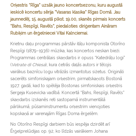
Orķestris “Rīga” uzsāk jauno koncertsezonu, kuru augustā
ieskicē koncertu sērija “Vasaras klasika” Rīgas Domā. Jau
jaunnedēļ, 15. augustā plkst. 19.00, skanēs pirmais koncerts
“Bahs, Respīgi, Ravēls”, piedaloties diriģentam Aināram
Rubiķim un ērģelniecei Vitai Kalnciemai.
Krietnu daļu programmas pārstāv itāļu komponista Otorīno
Respīgi (1879–1936) mūzika, kas koncertos neskan bieži.
Programmas centrālais skaņdarbs ir opuss “Katedrāļu logi”
(
Vetrate di Chiesa
), kura četrās daļās autors ir tēlojis
vairākus baznīcu logu vitrāžās izmantotus sižetus. Oriģināli
sacerēts simfoniskajam orķestrim, pirmatskaņots Bostonā
1927. gadā, kad to spēlēja Bostonas simfoniskais orķestris
Sergeja Kusevicka vadībā. Koncertā “Bahs, Respīgi, Ravēls”
skaņdarbs izskanēs reti sastopamā instrumentālā
pārlikumā, pūšaminstrumentu orķestrim vienojoties
kopskaņā ar varenajām Rīgas Doma ērģelēm.
No Otorīno Respīgi darbiem būs iespēja dzirdēt arī
Ērģeļprelūdijas op. 92, ko līdzās vairākiem Johana