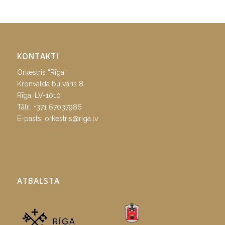
KONTAKTI
Orķestris “Rīga”
Kronvalda bulvāris 8,
Rīga, LV-1010
Tālr.:
+371 67037986
E-pasts:
orkestris@riga.lv
ATBALSTA