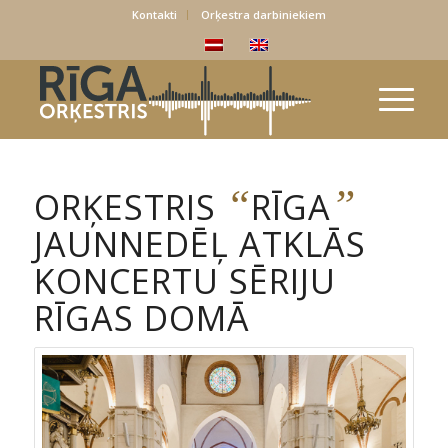
Kontakti
Orķestra darbiniekiem
“
”
ORĶESTRIS
RĪGA
JAUNNEDĒĻ ATKLĀS
KONCERTU SĒRIJU
RĪGAS DOMĀ