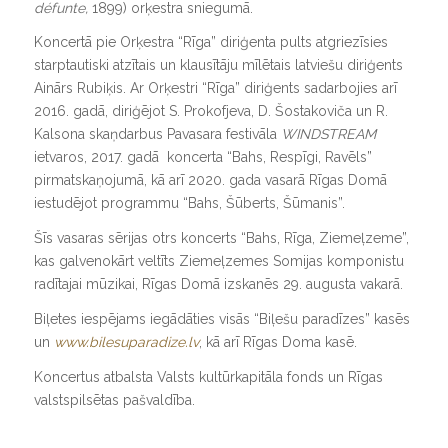
défunte,
1899) orķestra sniegumā.
Koncertā pie Orķestra “Rīga” diriģenta pults atgriezīsies
starptautiski atzītais un klausītāju mīlētais latviešu diriģents
Ainārs Rubiķis. Ar Orķestri “Rīga” diriģents sadarbojies arī
2016. gadā, diriģējot S. Prokofjeva, D. Šostakoviča un R.
Kalsona skaņdarbus Pavasara festivāla
WINDSTREAM
ietvaros, 2017. gadā koncerta “Bahs, Respīgi, Ravēls”
pirmatskaņojumā, kā arī 2020. gada vasarā Rīgas Domā
iestudējot programmu “Bahs, Šūberts, Šūmanis”.
Šīs vasaras sērijas otrs koncerts “Bahs, Rīga, Ziemeļzeme”,
kas galvenokārt veltīts Ziemeļzemes Somijas komponistu
radītajai mūzikai, Rīgas Domā izskanēs 29. augusta vakarā.
Biļetes iespējams iegādāties visās “Biļešu paradīzes” kasēs
un
www.bilesuparadize.lv
, kā arī Rīgas Doma kasē.
Koncertus atbalsta Valsts kultūrkapitāla fonds un Rīgas
valstspilsētas pašvaldība.