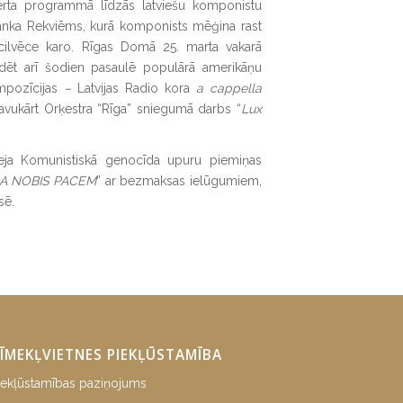
certa programmā līdzās latviešu komponistu
lanka Rekviēms, kurā komponists mēģina rast
 cilvēce karo. Rīgas Domā 25. marta vakarā
irdēt arī šodien pasaulē populārā amerikāņu
mpozīcijas
–
Latvijas Radio kora
a cappella
savukārt Orķestra “Rīga” sniegumā darbs “
Lux
eja Komunistiskā genocīda upuru piemiņas
A NOBIS PACEM
” ar bezmaksas ielūgumiem,
sē.
ĪMEKĻVIETNES PIEKĻŪSTAMĪBA
iekļūstamības paziņojums