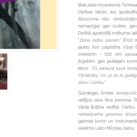
tāda paša nosaukuma Tomasa 
Derības teksts, kur aprakstī
Absoloma nāvi, simbolizējo
nemainīgas gan šodien, gan
Derībā aprakstītā notikuma lai
“
Dona nobis pacem”
(Dod m
jaukto kori papildina Viļņa
orķestrim – līdz šim opusa
ērģelēm, gan jauktajam korim
teicis: “
Es jebkurā savā kompo
Pārliecību. Un, ja es to godī
staru. Cerību.
”
Gundegas Šmites kompozīci
veltījusi sava tēva piemiņai,
Valda Butāna vadībā. Cerību
nebeidzama gaismas straum
gaisma) korim un instrument
saņēmis Lielo Mūzikas balvu.