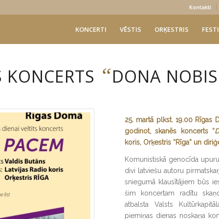
Kontakti
KONCERTI
VĒSTIS
ORĶESTRIS
FESTI
“
S KONCERTS
DONA NOBIS
25. martā plkst. 19.00 Rīga
godinot, skanēs koncerts “
D
koris, Orķestris “Rīga” un diri
Komunistiskā genocīda upuru
divi latviešu autoru pirmatska
sniegumā klausītājiem būs ie
šim koncertam radītu skaņ
atbalsta Valsts Kultūrkapit
piemiņas dienas noskaņa komp