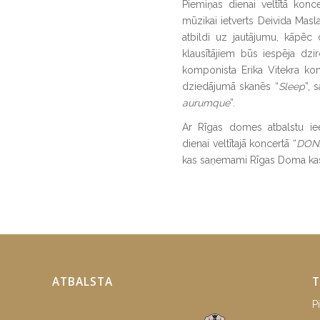
Piemiņas dienai veltītā kon
mūzikai ietverts Deivida Mas
atbildi uz jautājumu, kāpēc
klausītājiem būs iespēja dz
komponista Erika Vitekra ko
dziedājumā skanēs “
Sleep
”, 
aurumque
”.
Ar Rīgas domes atbalstu ie
dienai veltītajā koncertā “
DON
kas saņemami Rīgas Doma ka
ATBALSTA
T
P