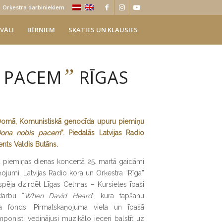
Orķestra darbiniekiem
VĀLI
BĒRNIEM
SKATIES UN KLAUSIES
”
 PACEM
RĪGAS
s Domā, Komunistiskā genocīda upuru piemiņu
ona nobis pacem
”. Piedalās Latvijas Radio
ģents Valdis Butāns.
 piemiņas dienas koncertā 25. martā gaidāmi
ņojumi. Latvijas Radio kora un Orķestra “Rīga”
spēja dzirdēt Līgas Celmas – Kursietes īpaši
darbu “
When David Heard
”, kura tapšanu
āla fonds. Pirmatskaņojuma vieta un īpašā
onisti vedinājusi muzikālo ieceri balstīt uz