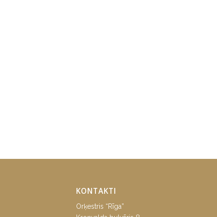
KONTAKTI
Orķestris “Rīga”