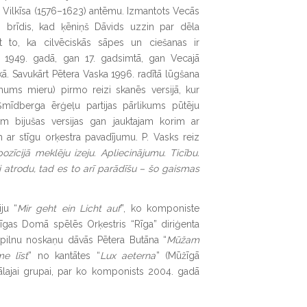
Vilkīsa (1576–1623) antēmu. Izmantots Vecās
ts brīdis, kad ķēniņš Dāvids uzzin par dēla
t to, ka cilvēciskās sāpes un ciešanas ir
 1949. gadā, gan 17. gadsimtā, gan Vecajā
kā. Savukārt Pētera Vaska 1996. radītā lūgšana
ums mieru) pirmo reizi skanēs versijā, kur
 Šmīdberga ērģeļu partijas pārlikums pūtēju
m bijušas versijas gan jauktajam korim ar
 ar stīgu orķestra pavadījumu. P. Vasks reiz
zīcijā meklēju izeju. Apliecinājumu. Ticību.
gi atrodu, tad es to arī parādīšu – šo gaismas
ju “
Mir geht ein Licht auf
”, ko komponiste
 Rīgas Domā spēlēs Orķestris “Rīga” diriģenta
 pilnu noskaņu dāvās Pētera Butāna “
Mūžam
e līst
” no kantātes “
Lux aeterna
” (Mūžīgā
ālajai grupai, par ko komponists 2004. gadā