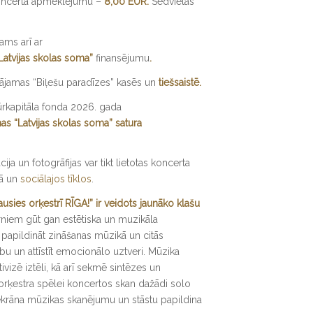
koncerta apmeklējumu –
8,00 EUR.
Sēdvietas
ms arī ar
Latvijas skolas soma”
finansējumu
.
dājamas “Biļešu paradīzes” kasēs un
tiešsaistē
.
tūrkapitāla fonda 2026. gada
s “Latvijas skolas soma” satura
cija un fotogrāfijas var tikt lietotas koncerta
pā un
sociālajos tīklos
.
usies orķestrī RĪGA!” ir veidots jaunāko klašu
niem gūt gan estētiska un muzikāla
 papildināt zināšanas mūzikā un citās
ību un attīstīt emocionālo uztveri. Mūzika
ivizē iztēli, kā arī sekmē sintēzes un
 orķestra spēlei koncertos skan dažādi solo
ekrāna mūzikas skanējumu un stāstu papildina