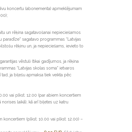
i divu koncertu (abonementa) apmeklējumam
.00);
itu un rēķina sagatavošanai nepieciešamos
ešu paradīze” sagatavo programmas “Latvijas
lstošu rēķinu un, ja nepieciešams, ievieto to
arantijas vēstuli (tikai gadījumos, ja rēķina
grammas “Latvijas skolas soma” ietvaros
rī tad, ja biļešu apmaksa tiek veikta pēc
10.00 vai plkst. 12.00 (par abiem koncertiem
norises laikā), kā arī biļetes uz katru
oncertiem (plkst. 10.00 vai plkst. 12.00) –