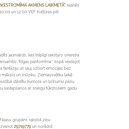
ORĶESTROMĪMA AKMENS LAIKMETĀ”
skanēs
 10.00 un 12.00 VEF Kultūras pilī.
īts jaunvārds, kas trāpīgi raksturo orķestra
 ansambli “Rīgas pantomīma”, kopā veidojot
a fantāziju un ļauj uzburt emocijas bez
u mākslu un mūziku. Ziemassvētku laikā
kustībā stāstītu humora un brīnumu pilnu
ēku sastapšanos ar sniegu tūkstošiem gadu
U
klašu grupām, rakstot ziņu
i zvanot
29719779
un norādot: