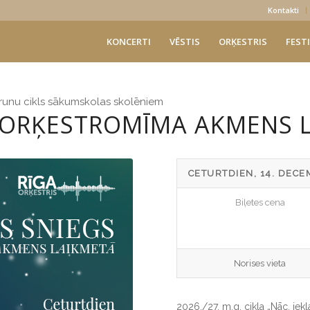
Kontakti
KONCERTI
VĒSTIS
ORĶESTRIS
FESTI
sarunu cikls sākumskolas skolēniem
. ORĶESTROMĪMA AKMENS 
CETURTDIEN, 14. DECE
Biļetes cena
Norises vieta
2026./27. m.g. cikla „Nāc, iek