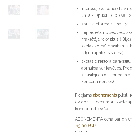
interesējošo koncertu va
un laiku (plkst. 10.00 vai 12
kontaktinformāciju saziņai;
nepieciešamo sēdvietu ska
maksātāja rekvizītus (“Biļ
skolas soma” prasībām atbi
rēķinu aprites sistēmā);
skolas direktora parakstītu g
apmaksa var kavēties. Pro
klausītāji gaidīti koncertā a
koncerta norises)
Pieejams
abonements
plkst. 
oktobrī un decembrī izvēlētajā 
koncertu atsevišķi.
ABONEMENTA cena par diviem k
13,00 EUR
;