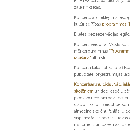
BIĻETES cena par atsevišķa 
zālē ir fiksētas.
Koncertu apmeklējums iespēja
kultūrizglītības
programmas
“
Biļetes bez rezervācijas iegā
Koncerti veidoti ar Valsts Kul
mērķprogrammas
“Programma
radīšana”
atbalstu.
Koncerta laikā notiks foto fiksā
publicitātei orķestra mājas la
Koncertsarunu cikls „Nāc, iekla
skolēniem
un dod iespēju bēr
piedzīvojuma pieredzi, bet arī
disciplīnās, pilnveidot person
atmodina skolēnu fantāziju, akt
vispārināšanas spējas. Līdzās
instrumenti un dziesmas. Uz 