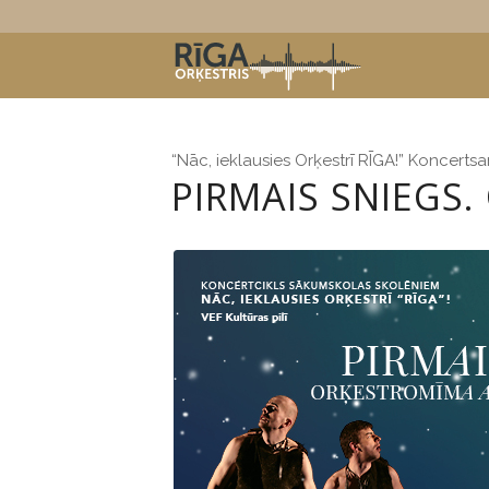
“Nāc, ieklausies Orķestrī RĪGA!” Koncert
PIRMAIS SNIEGS