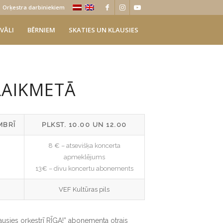
Orķestra darbiniekiem
VĀLI
BĒRNIEM
SKATIES UN KLAUSIES
LAIKMETĀ
MBRĪ
PLKST. 10.00 UN 12.00
8 € – atsevišķa koncerta
apmeklējums
13€ – divu koncertu abonements
VEF Kultūras pils
lausies orķestrī RĪGA!” abonementa otrais