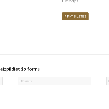
ilustrācijas.
PIRKT BIĻETES
aizpildiet šo formu: