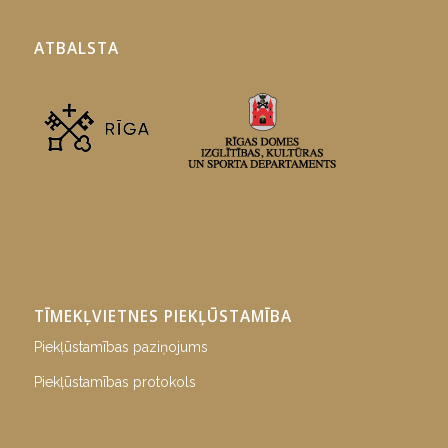
ATBALSTA
TĪMEKĻVIETNES PIEKĻŪSTAMĪBA
Piekļūstamības paziņojums
Piekļūstamības protokols