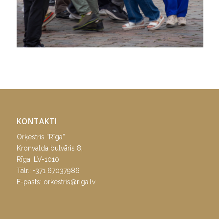
KONTAKTI
Orķestris “Rīga”
Kronvalda bulvāris 8,
Rīga, LV-1010
Tālr.:
+371 67037986
E-pasts:
orkestris@riga.lv