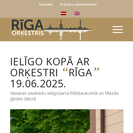
Kontakti
Orķestra darbiniekiem
IELĪGO KOPĀ AR
“
”
ORĶESTRI
RĪGA
19.06.2025.
Vasaras saulriežu ielīgošana Rātslaukumā un Mazās
ģildes dārzā