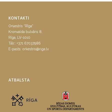
KONTAKTI
Orķestris “Rīga”
Kronvalda bulvāris 8,
Rīga, LV-1010
Tālr.:
+371 67037986
E-pasts:
orkestris@riga.lv
ATBALSTA