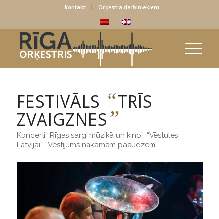
Kontakti
Orķestra darbiniekiem
“
FESTIVĀLS
TRĪS
”
ZVAIGZNES
Koncerti “Rīgas sargi mūzikā un kino”, “Vēstules
Latvijai”, “Vēstījums nākamām paaudzēm”