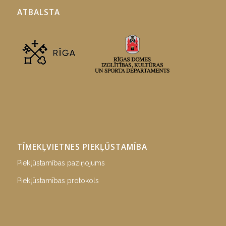
ATBALSTA
TĪMEKĻVIETNES PIEKĻŪSTAMĪBA
Piekļūstamības paziņojums
Piekļūstamības protokols