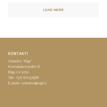
LOAD MORE
KONTAKTI
Orķestris “Rīga”
Kronvalda bulvāris 8,
Rīga, LV-1010
Tālr.:
+371 67037986
E-pasts:
orkestris@riga.lv