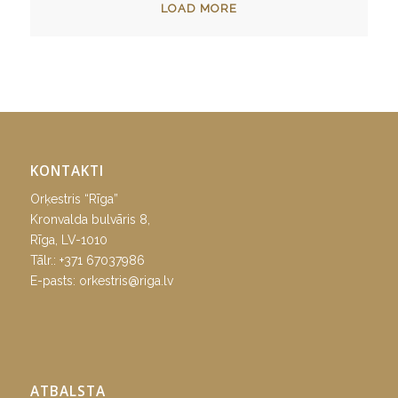
LOAD MORE
KONTAKTI
Orķestris “Rīga”
Kronvalda bulvāris 8,
Rīga, LV-1010
Tālr.:
+371 67037986
E-pasts:
orkestris@riga.lv
ATBALSTA