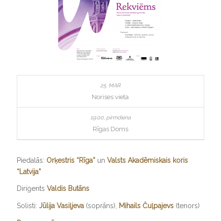
Norises vieta
Rīgas Doms
Piedalās:
Orķestris “Rīga”
un
Valsts Akadēmiskais koris
“Latvija”
Diriģents
Valdis Butāns
Solisti:
Jūlija Vasiļjeva
(soprāns),
Mihails Čuļpajevs
(tenors)