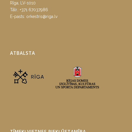
Rīga, LV-1010
Tālr.:
+371 67037986
E-pasts:
orkestris@riga.lv
ATBALSTA
TĪMEKĻVIETNES PIEKĻŪSTAMĪBA