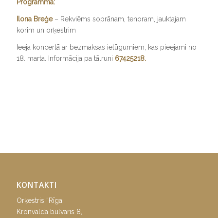
Programmā:
Ilona Breģe
– Rekviēms soprānam, tenoram, jauktajam
korim un orķestrim
Ieeja koncertā ar bezmaksas ielūgumiem, kas pieejami no
18. marta. Informācija pa tālruni
67425218.
KONTAKTI
Orķestris “Rīga”
Kronvalda bulvāris 8,