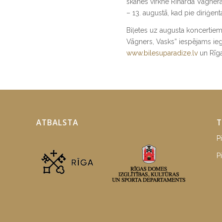
skanēs virkne Riharda Vāgner
– 13. augustā, kad pie diriģen
Biļetes uz augusta koncertiem
Vāgners, Vasks” iespējams ieg
www.bilesuparadize.lv
un Rīg
ATBALSTA
T
P
P