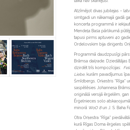
laikā nav skanējusi.
Atzīmējot divas jubilejas – l
simtgadi un nākamajā gadā ga
koncerta programmā ir iekļau
Mendeļa Baša pārlikumā pūtēju 
tapusi pirms aptuveni 40 gad
Ordelovskim bija diriģents Orķe
Programmā daudzpusīgi pārst
Brāmsa daiļrade. Dziedātājas E
dzirdēt trīs kompozīcijas:
Fel
Liebe,
kurām pavadījumus īpaš
Šmīdbergs. Orķestris “Rīga” 
saspēlēsies Johannesa Brāmsa 
oriģinālā versijā ērģelēm, ga
Ērģelnieces solo atskaņojumā
minorā
WoO 8
un J. S. Baha F
Otra Orķestra “Rīga” piedāvā
kurā Rīgas Doma ērģeles spēl