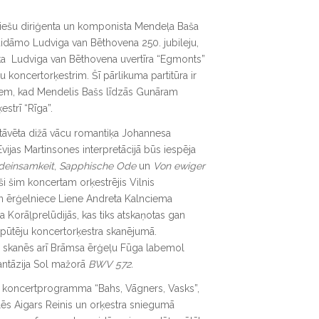
atviešu diriģenta un komponista Mendeļa Baša
idāmo Ludviga van Bēthovena 250. jubileju,
ta Ludviga van Bēthovena uvertīra “Egmonts”
koncertorķestrim. Šī pārlikuma partitūra ir
iem, kad Mendelis Bašs līdzās Gunāram
strī “Rīga”.
āvēta dižā vācu romantiķa Johannesa
vijas Martinsones interpretācijā būs iespēja
deinsamkeit
,
Sapphische Ode
un
Von ewiger
i šim koncertam orķestrējis Vilnis
un ērģelniece Liene Andreta Kalnciema
Korāļprelūdijās, kas tiks atskaņotas gan
n pūtēju koncertorķestra skanējumā.
 skanēs arī Brāmsa ērģeļu Fūga labemol
antāzija Sol mažorā
BWV 572.
tā koncertprogramma “Bahs, Vāgners, Vasks”,
ēs Aigars Reinis un orķestra sniegumā