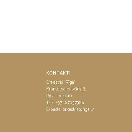
KONTAKTI
Orķestris “Rīga”
Kronvalda bulvāris 8,
Rīga, LV-1010
Tālr.:
+371 67037986
E-pasts:
orkestris@riga.lv