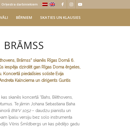
Orķestra darbiniekiem
VĀLI
BĒRNIEM
SKATIES UN KLAUSIES
N BRĀMSS
hovens, Brāmss” skanēs Rīgas Domā 6.
būs iespēja dzirdēt gan Rīgas Doma ērģeles,
 Koncertā piedalīsies soliste Evija
Andreta Kalnciema un diriģents Guntis
, kas skanēs koncertā “Bahs, Bēthovens,
 retumus. Te jāmin Johana Sebastiana Baha
minorā
BWV 1052
– daudzu pianistu un
 kam īpašu versiju bez solo instrumenta
adījis Vilnis Šmīdbergs un kas pēdējo gadu