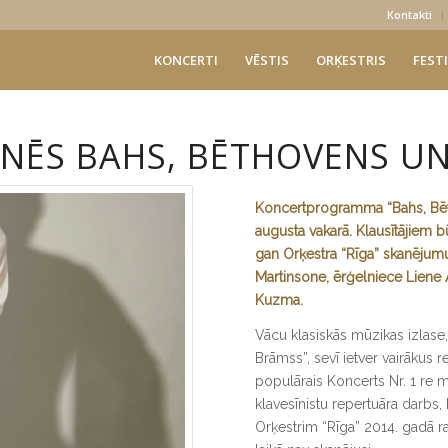
Kontakti
KONCERTI
VĒSTIS
ORĶESTRIS
FESTI
NĒS BAHS, BĒTHOVENS U
Koncertprogramma “Bahs, Bēt
augusta vakarā. Klausītājiem 
gan Orķestra “Rīga” skanējumu.
Martinsone, ērģelniece Liene 
Kuzma.
Vācu klasiskās mūzikas izlase
Brāmss”, sevī ietver vairākus
populārais Koncerts Nr. 1 re 
klavesīnistu repertuāra darbs,
Orķestrim “Rīga” 2014. gadā r