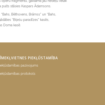
a operu fragmentu, gaidāma jau nedēļu vēlāk
ta pults stāsies Kaspars Ādamsons.
 “Bahs, Bēthovens, Brāmss” un “Bahs,
ādāties “Biļešu paradīzes” kasēs,
as Doma kasē.
ĪMEKĻVIETNES PIEKĻŪSTAMĪBA
iekļūstamības paziņojums
iekļūstamības protokols