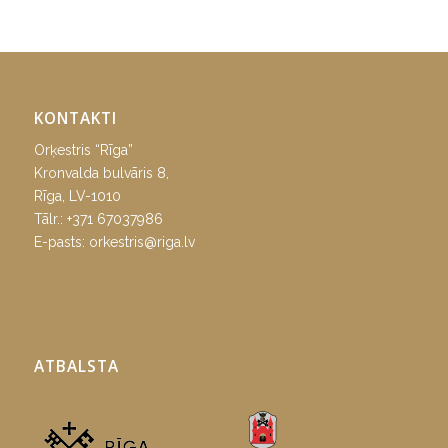
KONTAKTI
Orķestris “Rīga”
Kronvalda bulvāris 8,
Rīga, LV-1010
Tālr.:
+371 67037986
E-pasts:
orkestris@riga.lv
ATBALSTA