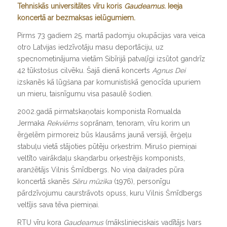
Tehniskās universitātes vīru koris
Gaudeamus.
Ieeja
koncertā ar bezmaksas ielūgumiem.
Pirms 73 gadiem 25. martā padomju okupācijas vara veica
otro Latvijas iedzīvotāju masu deportāciju, uz
specnometinājuma vietām Sibīrijā patvaļīgi izsūtot gandrīz
42 tūkstošus cilvēku. Šajā dienā koncerts
Agnus Dei
izskanēs kā lūgšana par komunistiskā genocīda upuriem
un mieru, taisnīgumu visa pasaulē šodien.
2002.gadā pirmatskaņotais komponista Romualda
Jermaka
Rekviēms
soprānam, tenoram, vīru korim un
ērģelēm pirmoreiz būs klausāms jaunā versijā, ērģeļu
stabuļu vietā stājoties pūtēju orķestrim. Mirušo piemiņai
veltīto vairākdaļu skaņdarbu orķestrējis komponists,
aranžētājs Vilnis Šmīdbergs. No viņa daiļrades pūra
koncertā skanēs
Sēru mūzika
(1976), personīgu
pārdzīvojumu caurstrāvots opuss, kuru Vilnis Šmīdbergs
veltījis sava tēva piemiņai.
RTU vīru kora
Gaudeamus
(mākslinieciskais vadītājs Ivars