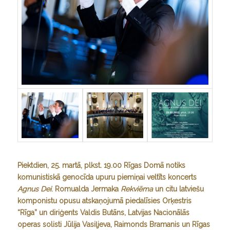
Piektdien, 25. martā, plkst. 19.00 Rīgas Domā notiks
komunistiskā genocīda upuru piemiņai veltīts koncerts
Agnus Dei
. Romualda Jermaka
Rekviēma
un citu latviešu
komponistu opusu atskaņojumā piedalīsies Orķestris
“Rīga” un diriģents Valdis Butāns, Latvijas Nacionālās
operas solisti Jūlija Vasiļjeva, Raimonds Bramanis un Rīgas