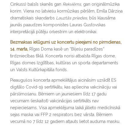
Cinkuss) balsīs skanēs gan
Rekviēms
, gan oriģinālmūzika
korim. Viena no latviešu kormūzikas pērlēm, Emīla Dārziņa
dramatiskais skaņdarbs
Lauztās priedes,
būs klausāma
jaunās paaudzes komponistes Lauras Gustovskas
interpretācijā pūtēju orķestrim un elektronikai.
Bezmaksas ielūgumi
uz koncertu pieejami no pirmdienas,
14. marta,
Rīgas Doma kasē un “Biļešu paradīzes”
tirdzniecības tīklā. Koncerta norisi atbalsta Rīgas dome,
Rīgas domes Izglītības, kultūras un sporta departaments
un Valsts Kultūrkapitāla fonds.
Pieaugušos koncerta apmeklētājus aicināsim uzrādīt ES
digitālo Covid-19 sertifikātu, kas apliecina vakcināciju vai
pārslimošanu. Bērniem un jauniešiem līdz 17 gadu
vecumam (ieskaitot) vakcinācijas sertifikāts nav
nepieciešams. Visa apmeklējuma laikā jālieto medicīniskā
sejas maska vai FFP 2 respirators bez vārsta. Bērniem
vecumā no 7 līdz 12 gadiem atļauts lietot auduma masku.