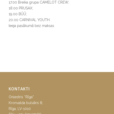
17.00 Breika grupa CAMELOT CREW;
18.00 PRUSAX;
19.00 BŪŪ;
20.00 CARNIVAL YOUTH.
Ieeja pasākumā bez maksas
KONTAKTI
Orķestris “Rīga”
Kronvalda bulvāris 8,
Rīga, LV-1010