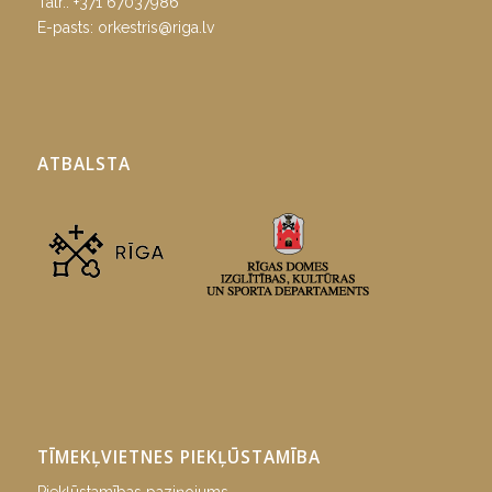
Tālr.:
+371 67037986
E-pasts:
orkestris@riga.lv
ATBALSTA
TĪMEKĻVIETNES PIEKĻŪSTAMĪBA