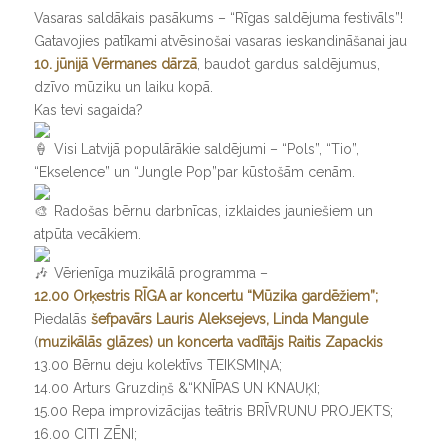
Vasaras saldākais pasākums – “Rīgas saldējuma festivāls”!
Gatavojies patīkami atvēsinošai vasaras ieskandināšanai jau
10. jūnijā Vērmanes dārzā
, baudot gardus saldējumus,
dzīvo mūziku un laiku kopā.
Kas tevi sagaida?
Visi Latvijā populārākie saldējumi – “Pols”, “Tio”,
“Ekselence” un “Jungle Pop”par kūstošām cenām.
Radošas bērnu darbnīcas, izklaides jauniešiem un
atpūta vecākiem.
Vērienīga muzikālā programma –
12.00 Orķestris RĪGA ar koncertu “Mūzika gardēžiem”;
Piedalās
šefpavārs
Lauris Aleksejevs,
Linda Mangule
(
muzikālās glāzes
) un koncerta vadītājs Raitis Zapackis
13.00 Bērnu deju kolektīvs TEIKSMIŅA;
14.00 Arturs Gruzdiņš &“KNĪPAS UN KNAUĶI;
15.00 Repa improvizācijas teātris BRĪVRUNU PROJEKTS;
16.00 CITI ZĒNI;