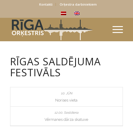
Kontakti
Orķestra darbiniekiem
RĪGAS SALDĒJUMA
FESTIVĀLS
Norises vieta
Vērmanes dārza skatuve