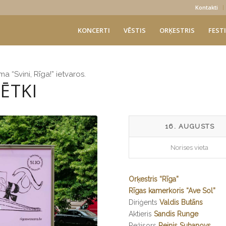
Kontakti
KONCERTI
VĒSTIS
ORĶESTRIS
FESTI
“Svini, Rīga!” ietvaros.
ĒTKI
16. AUGUSTS
Norises vieta
Orķestris “Rīga”
Rīgas kamerkoris “Ave Sol”
Diriģents
Valdis Butāns
Aktieris
Sandis Runge
Režisors
Reinis Suhanovs