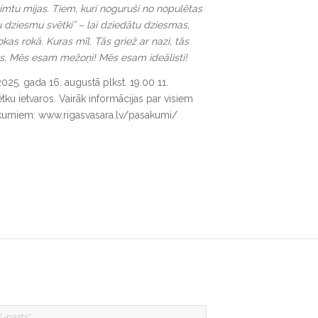
mtu mijas. Tiem, kuri noguruši no nopulētas
u dziesmu svētki” – lai dziedātu dziesmas,
as rokā. Kuras mīl. Tās griež ar nazi, tās
es. Mēs esam mežoņi! Mēs esam ideālisti!
025. gada 16. augustā plkst. 19.00 11.
ku ietvaros. Vairāk informācijas par visiem
kumiem: www.rigasvasara.lv/pasakumi/