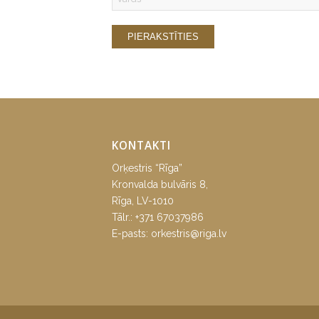
KONTAKTI
Orķestris “Rīga”
Kronvalda bulvāris 8,
Rīga, LV-1010
Tālr.:
+371 67037986
E-pasts:
orkestris@riga.lv