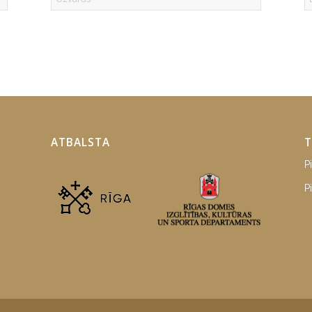
ATBALSTA
T
P
P