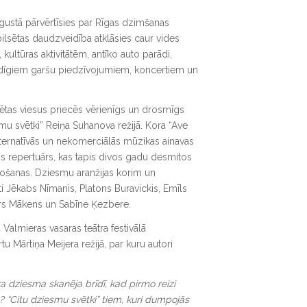
gustā pārvērtīsies par Rīgas dzimšanas
pilsētas daudzveidība atklāsies caur vides
 kultūras aktivitātēm, antīko auto parādi,
dīgiem garšu piedzīvojumiem, koncertiem un
lsētas viesus priecēs vērienīgs un drosmīgs
u svētki” Reiņa Suhanova režijā. Kora “Ave
alternatīvās un nekomerciālās mūzikas ainavas
is repertuārs, kas tapis divos gadu desmitos
unošanas. Dziesmu aranžijas korim un
i Jēkabs Nīmanis, Platons Buravickis, Emīls
ars Mākens un Sabīne Ķezbere.
Valmieras vasaras teātra festivālā
u Mārtiņa Meijera režijā, par kuru autori
 dziesma skanēja brīdī, kad pirmo reizi
? “Citu dziesmu svētki” tiem, kuri dumpojās