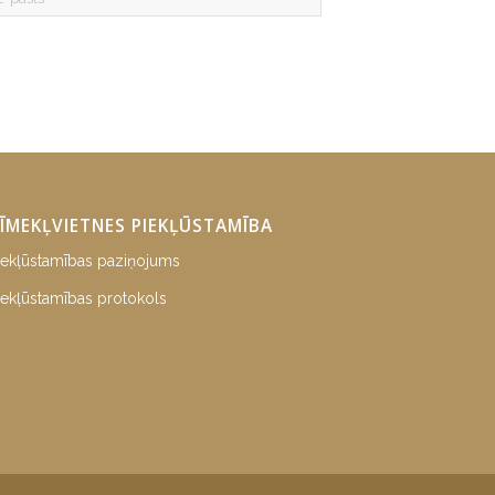
ĪMEKĻVIETNES PIEKĻŪSTAMĪBA
iekļūstamības paziņojums
iekļūstamības protokols