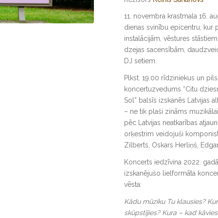
11. novembra krastmala 16. au
dienas svinību epicentru, kur 
instalācijām, vēstures stāstiem,
dzejas sacensībām, daudzvei
DJ setiem.
Plkst. 19.00 rīdziniekus un pi
koncertuzvedums “Citu dziesm
Sol” balsīs izskanēs Latvijas 
– ne tik plaši zināms muzikāla
pēc Latvijas neatkarības atja
orķestrim veidojuši komponist
Zilberts, Oskars Herliņš, Edg
Koncerts iedzīvina 2022. gadā 
izskanējušo lielformāta koncert
vēsta:
Kādu mūziku Tu klausies? Kura
skūpstījies? Kura – kad kāvies