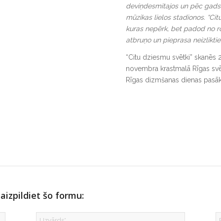
deviņdesmitajos un pēc gadsi
mūzikas lielos stadionos. “Cit
kuras nepērk, bet padod no rok
atbruņo un pieprasa neizlikti
“Citu dziesmu svētki” skanēs 2
novembra krastmalā Rīgas svēt
Rīgas dizmšanas dienas pasā
aizpildiet šo formu: