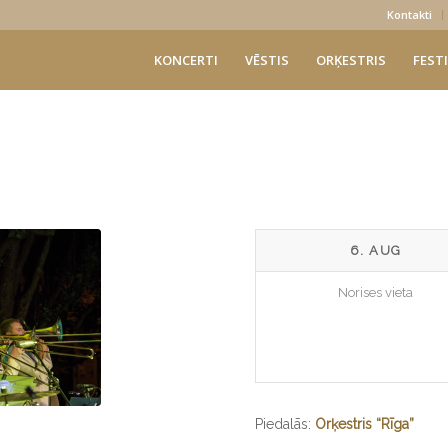
Kontakti
KONCERTI
VĒSTIS
ORĶESTRIS
FESTI
6. AUG
Norises vieta
Piedalās:
Orķestris “Rīga”