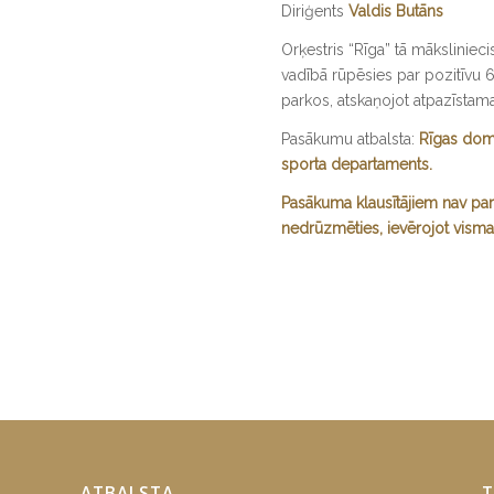
Diriģents
Valdis Butāns
Orķestris “Rīga” tā māksliniec
vadībā rūpēsies par pozitīvu
parkos, atskaņojot atpazīstam
Pasākumu atbalsta:
Rīgas dome
sporta departaments.
Pasākuma klausītājiem nav pa
nedrūzmēties, ievērojot visma
ATBALSTA
T