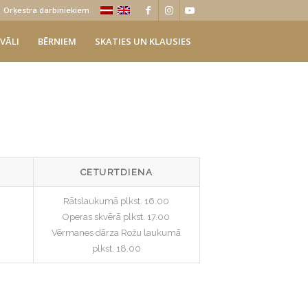
Orķestra darbiniekiem
VĀLI
BĒRNIEM
SKATIES UN KLAUSIES
CETURTDIENA
Rātslaukumā plkst. 16.00
Operas skvērā plkst. 17.00
Vērmanes dārza Rožu laukumā
plkst. 18.00