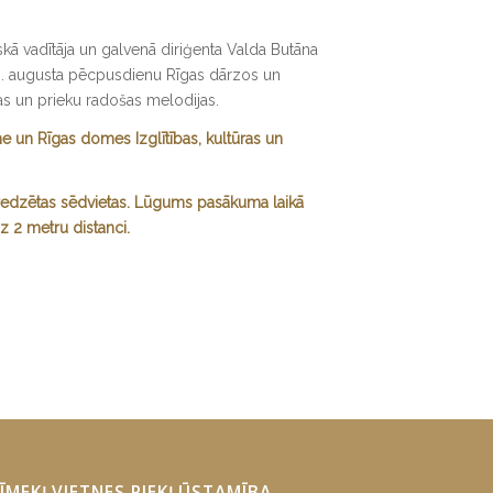
iskā vadītāja un galvenā diriģenta Valda Butāna
 6. augusta pēcpusdienu Rīgas dārzos un
as un prieku radošas melodijas.
 un Rīgas domes Izglītības, kultūras un
redzētas sēdvietas. Lūgums pasākuma laikā
z 2 metru distanci.
ĪMEKĻVIETNES PIEKĻŪSTAMĪBA