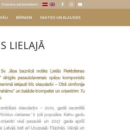
Orķestra darbiniekiem
VĀLI
BĒRNIEM
SKATIES UN KLAUSIES
 LIELAJĀ
s Sv. Jāņa baznīcā notiks Lielās Piektdienas
a” diriģēs pasaulslavenais spāņu komponists
ammā iekļauti trīs skaņdarbi – Otrā simfonija
brahāms” un balāde trompetei un orķestrim
Tu
s.
 centrālais skaņdarbs – 2001. gadā sacerētā
“Kristus ciešanas
”
ir ļoti populāra. Katru gadu
rķestri visā pasaulē un 2017. gada aprīlī
i Latvijā, bet arī Urugvajā, Filipīnās, Vācijā un