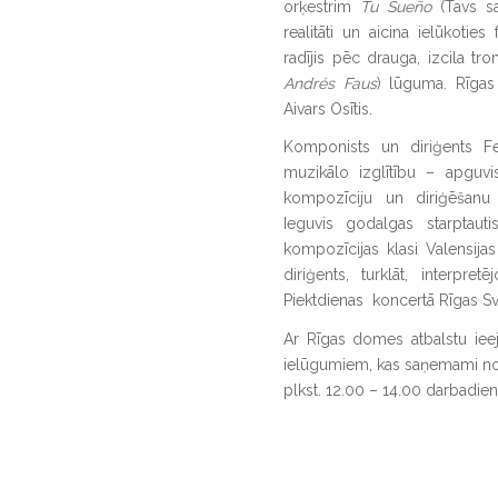
orķestrim
Tu Sueño
(Tavs sa
realitāti un aicina ielūkotie
radījis pēc drauga, izcila t
Andrés Faus
) lūguma. Rīgas
Aivars Osītis.
Komponists un diriģents Fe
muzikālo izglītību – apguvi
kompozīciju un diriģēšanu
Ieguvis godalgas starptau
kompozīcijas klasi Valensijas
diriģents, turklāt, interpre
Piektdienas koncertā Rīgas Sv
Ar Rīgas domes atbalstu iee
ielūgumiem, kas saņemami no 5.
plkst. 12.00 – 14.00 darbadien