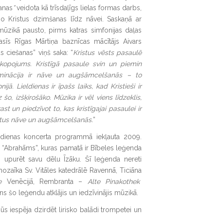
šanas
”
veidota kā trīsdaļīgs lielas formas darbs,
no Kristus dzimšanas līdz nāvei. Saskaņā ar
 mūzikā pausto, pirms katras simfonijas daļas
s lasīs Rīgas Mārtiņa baznīcas mācītājs Aivars
us ciešanas” viņš saka: “
Kristus vēsts pasaulē
kopojums. Kristīgā pasaule svin un piemin
lminācija ir nāve un augšāmcelšanās – to
ijā. Lieldienas ir īpašs laiks, kad Kristieši ir
šo, izšķirošāko. Mūzika ir vēl viens līdzeklis,
t un piedzīvot to, kas kristīgajai pasaulei ir
stus nāve un augšāmcelšanās.
”
ektdienas koncerta programmā iekļauta 2009.
 “Abrahāms”, kuras pamatā ir Bībeles leģenda
upurēt savu dēlu Īzāku. Šī leģenda nereti
ozaīka Sv. Vitāles katedrālē Ravennā, Ticiāna
te
Venēcijā, Rembranta –
Alte Pinakothek
s šo leģendu atklājis un iedzīvinājis mūzikā.
būs iespēja dzirdēt lirisko balādi trompetei un