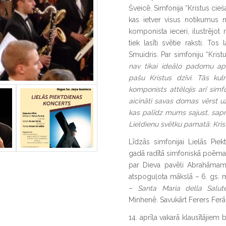
Šveicē. Simfonija “Kristus cie
kas ietver visus notikumus 
komponista ieceri, ilustrējot
tiek lasīti svētie raksti. To
Smuidris. Par simfoniju “Krist
nav tikai ideālo padomu ap
pašu Kristus dzīvi. Tās ku
komponists attēlojis arī simfon
aicināti savas domas vērst uz 
kas palīdz mums sajust, sapras
Lieldienu svētku pamatā: Kri
Līdzās simfonijai Lielās Pi
gadā radītā simfoniskā poēma
par Dieva pavēli Abrahāmam 
atspoguļota mākslā – 6. gs. m
–
Santa Maria della Salu
Minhenē. Savukārt Ferers Ferān
14. aprīļa vakarā klausītājiem 