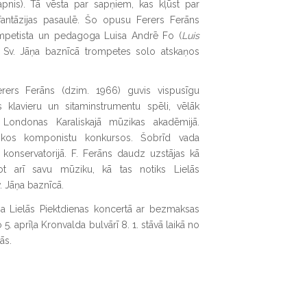
pnis). Tā vēsta par sapņiem, kas kļūst par
s fantāzijas pasaulē. Šo opusu Ferers Ferāns
rompetista un pedagoga Luisa Andrē Fo (
Luis
 Sv. Jāņa baznīcā trompetes solo atskaņos
rers Ferāns (dzim. 1966) guvis vispusīgu
s klavieru un sitaminstrumentu spēli, vēlāk
 Londonas Karaliskajā mūzikas akadēmijā.
tiskos komponistu konkursos. Šobrīd vada
 konservatorijā. F. Ferāns daudz uzstājas kā
tējot arī savu mūziku, kā tas notiks Lielās
. Jāņa baznīcā.
ja Lielās Piektdienas koncertā ar bezmaksas
 aprīļa Kronvalda bulvārī 8. 1. stāvā laikā no
ās.