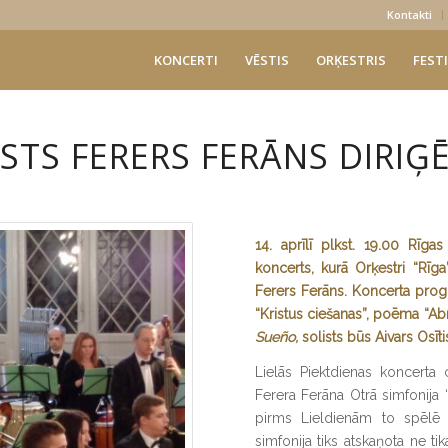
Kontakti
KONCERTI
VĒSTIS
ORĶESTRIS
FESTI
TS FERERS FERĀNS DIRIĢĒS
14. aprīlī plkst. 19.00 Rīga
koncerts, kurā Orķestri “Rīg
Ferers Ferāns. Koncerta progr
“Kristus ciešanas”, poēma “A
Sueño,
solists būs Aivars Osīti
Lielās Piektdienas koncerta
Ferera Ferāna Otrā simfonija 
pirms Lieldienām to spēlē o
simfonija tiks atskaņota ne tika