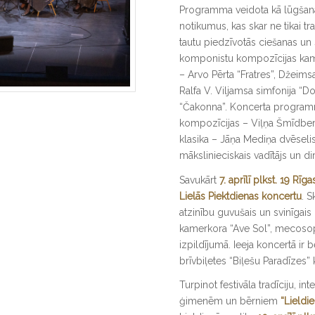
Programma veidota kā lūgšana 
notikumus, kas skar ne tikai tr
tautu piedzīvotās ciešanas u
komponistu kompozīcijas kame
– Arvo Pērta “Fratres”, Džeims
Ralfa V. Viljamsa simfonija 
“Čakonna”. Koncerta programm
kompozīcijas – Viļņa Šmīdberg
klasika – Jāņa Mediņa dvēselisk
mākslinieciskais vadītājs un di
Savukārt
7. aprīlī plkst. 19 Rī
Lielās Piektdienas koncertu
. S
atzinību guvušais un svinīgais 
kamerkora “Ave Sol”, mecosop
izpildījumā. Ieeja koncertā ir
brīvbiļetes “Biļešu Paradīzes” 
Turpinot festivāla tradīciju, in
ģimenēm un bērniem
“Lieldie