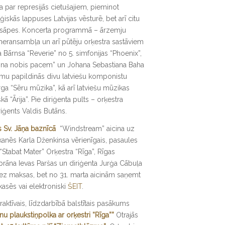
par represijās cietušajiem, pieminot
aģiskās lappuses Latvijas vēsturē, bet arī citu
n sāpes. Koncerta programmā – ārzemju
ransambļa un arī pūtēju orķestra sastāviem
a Bārnsa “Reverie” no 5. simfonijas “Phoenix”,
“Dona nobis pacem” un Johana Sebastiana Baha
u papildinās divu latviešu komponistu
a “Sēru mūzika”, kā arī latviešu mūzikas
ā “Ārija”. Pie diriģenta pults – orķestra
riģents Valdis Butāns.
gas Sv. Jāņa baznīcā
“Windstream” aicina uz
kanēs Karla Dženkinsa vērienīgais, pasaules
“Stabat Mater” Orķestra “Rīga”, Rīgas
rāna Ievas Paršas un diriģenta Jurģa Cābuļa
 bez maksas, bet no 31. marta aicinām saņemt
kasēs vai elektroniski
ŠEIT
.
teraktīvais, līdzdarbībā balstītais pasākums
nu plaukstiņpolka ar orķestri “Rīga””
Otrajās