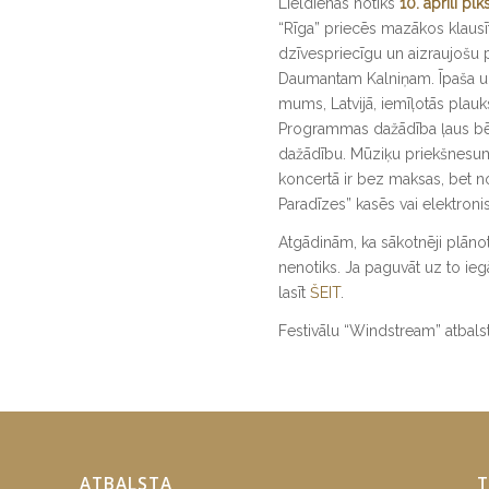
Lieldienās notiks
10. aprīlī pl
“Rīga” priecēs mazākos klausī
dzīvespriecīgu un aizraujošu 
Daumantam Kalniņam. Īpaša uz
mums, Latvijā, iemīļotās plauk
Programmas dažādība ļaus bēr
dažādību. Mūziķu priekšnesumu 
koncertā ir bez maksas, bet no
Paradīzes” kasēs vai elektroni
Atgādinām, ka sākotnēji plānota
nenotiks. Ja paguvāt uz to ieg
lasīt
ŠEIT
.
Festivālu “Windstream” atbalst
ATBALSTA
T