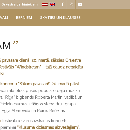
Orķestra darbiniekiem
VĀLI
BĒRNIEM
SKATIES UN KLAUSIES
”
AM
 pavasara dienā, 20. martā, sāksies Orķestra
 festivāls “Windstream” – tajā daudz negaidītu
ikā
.
 koncertu “Sākam pavasari!” 20. martā plkst.
 gadsimta otrās puses populāro deju mūziku
a “Rīga” bigbends Roberta Martini vadībā un
 Priekšnesumus krāšņos stepa deju grupa
i Egija Abaroviča un Reinis Rešetins.
ā
festivāla ietvaros izskanēs koncerts
 piemiņai
“Klusuma dziesmas aizvestajiem”
.