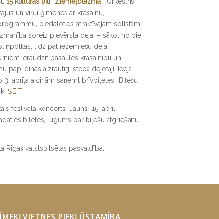
kst. 15 kultūras pilī “Ziemeļblāzma
”
. Orķestris
tājus un viņu ģimenes ar krāsainu,
programmu, piedaloties atraktīvajam solistam
manība šoreiz pievērsta dejai – sākot no pie
stiņpolkas, līdz pat iezemiešu dejai.
niem ieraudzīt pasaules krāsainību un
papildinās aizrautīgi stepa dejotāji. Ieeja
 3. aprīļa aicinām saņemt brīvbiļetes “Biļešu
ski
ŠEIT
.
is festivāla koncerts “Jauns” 15. aprīlī
ādāties biļetes, lūgums par biļešu atgriešanu
a Rīgas valstspilsētas pašvaldība.
ĪMEKĻVIETNES PIEKĻŪSTAMĪBA