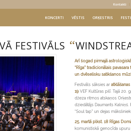
Kontakti
KONCERTI
VĒSTIS
ORĶESTRIS
FESTI
“
VĀ FESTIVĀLS
WINDSTRE
Arī šogad pirmajā astroloģiskā
“Rīga” tradicionālais pavasara
un dvēselisku satikšanos mūz
Festivāls sāksies ar
atklāšanas
19
VEF Kultūras pilī. Tajā 20.
džeza ritmos atskaņos Orķestr
dziedātājs Daumants Kalniņš.
“Soul tap” un dejas māksliniek
25. martā plkst. 18 Rīgas Dom
komunistiskā genocīda upuru