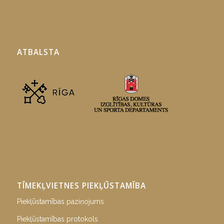
ATBALSTA
TĪMEKĻVIETNES PIEKĻŪSTAMĪBA
Piekļūstamības paziņojums
Piekļūstamības protokols