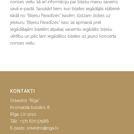
norises vietu, kā arī informāciju par biļešu maiņu saņems
savā e-pastā. Savukārt tiem, kuri biļetes iegādājās klātienē
kādā no “Biļešu Paradīzes” kasēm, lūdzam doties uz
jebkuru “Biļešu Paradīzes” kasi, lai apmaiņā pret
iegādātajām biļetēm atpakaļ saņemtu iegādāto biļešu
vērtību un pēc tam iegādātos biļetes uz jauno koncerta
norises vietu.
KONTAKTI
Orķestris “Rīga”
Kronvalda bulvāris 8,
Rīga, LV-1010
Tālr.:
+371 67037986
E-pasts:
orkestris@riga.lv