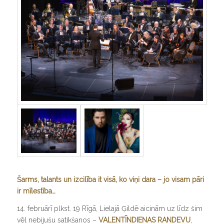
Šarms, talants un izcilība it visā, ko viņi dara – jo visam pāri
ir mīlestība…
14. februārī plkst. 19 Rīgā, Lielajā Ģildē aicinām uz līdz šim
vēl nebijušu satikšanos –
VALENTĪNDIENAS RANDEVU
,