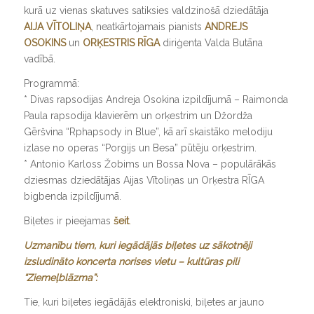
kurā uz vienas skatuves satiksies valdzinošā dziedātāja
AIJA VĪTOLIŅA
, neatkārtojamais pianists
ANDREJS
OSOKINS
un
ORĶESTRIS RĪGA
diriģenta Valda Butāna
vadībā.
Programmā:
* Divas rapsodijas Andreja Osokina izpildījumā – Raimonda
Paula rapsodija klavierēm un orķestrim un Džordža
Gēršvina “Rphapsody in Blue”, kā arī skaistāko melodiju
izlase no operas “Porgijs un Besa” pūtēju orķestrim.
* Antonio Karloss Žobims un Bossa Nova – populārākās
dziesmas dziedātājas Aijas Vītoliņas un Orķestra RĪGA
bigbenda izpildījumā.
Biļetes ir pieejamas
šeit
.
Uzmanību tiem, kuri iegādājās biļetes uz sākotnēji
izsludināto koncerta norises vietu – kultūras pili
“Ziemeļblāzma”:
Tie, kuri biļetes iegādājās elektroniski, biļetes ar jauno