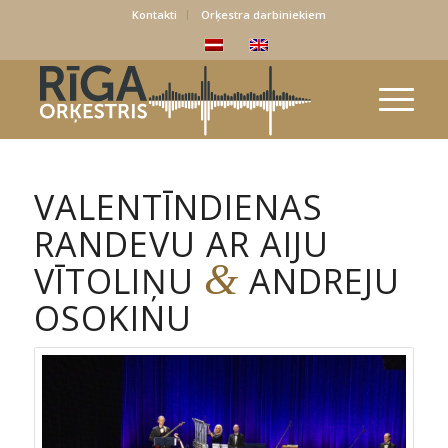
Kontakti
Orķestra darbiniekiem
VALENTĪNDIENAS
RANDEVU AR AIJU
&
VĪTOLIŅU
ANDREJU
OSOKINU