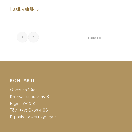
Lasīt vairāk
1
2
Page 1 of 2
KONTAKTI
Orķestris “Rīga”
Kronvalda bulvāris 8,
Rīga, LV-1010
Tālr.:
+371 67037986
E-pasts:
orkestris@riga.lv