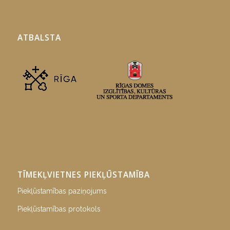
ATBALSTA
TĪMEKĻVIETNES PIEKĻŪSTAMĪBA
Piekļūstamības paziņojums
Piekļūstamības protokols