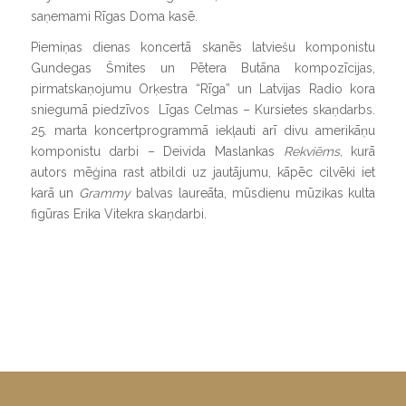
saņemami Rīgas Doma kasē.
Piemiņas dienas koncertā skanēs latviešu komponistu
Gundegas Šmites un Pētera Butāna kompozīcijas,
pirmatskaņojumu Orķestra “Rīga” un Latvijas Radio kora
sniegumā piedzīvos Līgas Celmas – Kursietes skaņdarbs.
25. marta koncertprogrammā iekļauti arī divu amerikāņu
komponistu darbi – Deivida Maslankas
Rekviēms,
kurā
autors mēģina rast atbildi uz jautājumu, kāpēc cilvēki iet
karā un
Grammy
balvas laureāta, mūsdienu mūzikas kulta
figūras Erika Vitekra skaņdarbi.