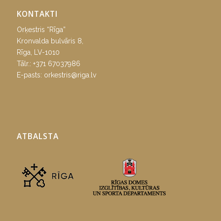
KONTAKTI
Orķestris “Rīga”
Kronvalda bulvāris 8,
Rīga, LV-1010
Tālr.:
+371 67037986
E-pasts:
orkestris@riga.lv
ATBALSTA