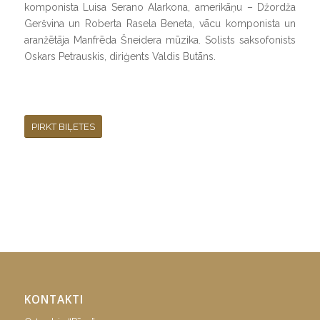
komponista Luisa Serano Alarkona, amerikāņu – Džordža
Geršvina un Roberta Rasela Beneta, vācu komponista un
aranžētāja Manfrēda Šneidera mūzika. Solists saksofonists
Oskars Petrauskis, diriģents Valdis Butāns.
PIRKT BIĻETES
KONTAKTI