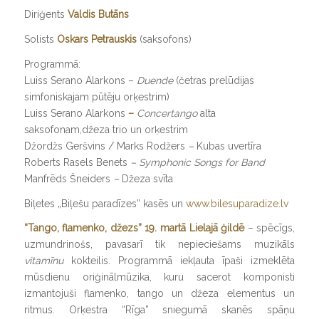
Diriģents
Valdis Butāns
Solists
Oskars Petrauskis
(saksofons)
Programmā:
Luiss Serano Alarkons –
Duende
(četras prelūdijas
simfoniskajam pūtēju orķestrim)
Luiss Serano Alarkons
–
Concertango
alta
saksofonam,džeza trio un orķestrim
Džordžs Geršvins / Marks Rodžers
–
Kubas uvertīra
Roberts Rasels Benets
– Symphonic Songs for Band
Manfrēds Šneiders
–
Džeza svīta
Biļetes „Biļešu paradīzes” kasēs un
www.bilesuparadize.lv
“Tango, flamenko, džezs”
19. martā
Lielajā ģildē
– spēcīgs,
uzmundrinošs, pavasarī tik nepieciešams muzikāls
vitamīnu
kokteilis. Programmā iekļauta īpaši izmeklēta
mūsdienu oriģinālmūzika, kuru sacerot komponisti
izmantojuši flamenko, tango un džeza elementus un
ritmus. Orķestra “Rīga” sniegumā skanēs spāņu