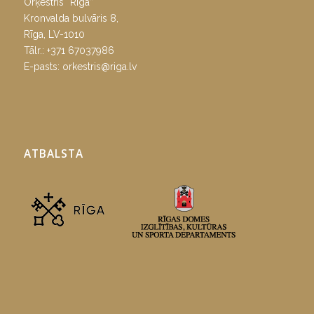
Orķestris “Rīga”
Kronvalda bulvāris 8,
Rīga, LV-1010
Tālr.:
+371 67037986
E-pasts:
orkestris@riga.lv
ATBALSTA