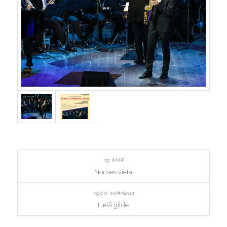
Norises vieta
Lielā ģilde