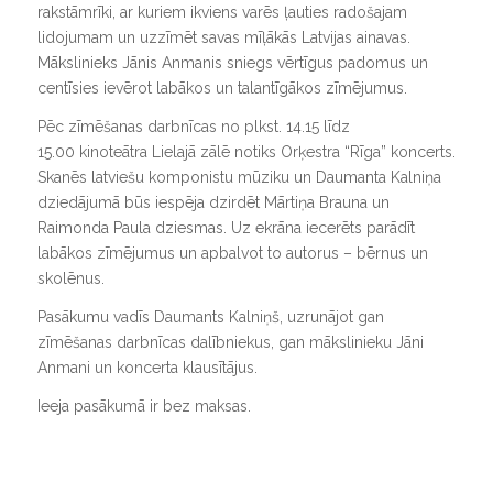
rakstāmrīki, ar kuriem ikviens varēs ļauties radošajam
lidojumam un uzzīmēt savas mīļākās Latvijas ainavas.
Mākslinieks Jānis Anmanis sniegs vērtīgus padomus un
centīsies ievērot labākos un talantīgākos zīmējumus.
Pēc zīmēšanas darbnīcas no plkst. 14.15 līdz
15.00 kinoteātra Lielajā zālē notiks Orķestra “Rīga” koncerts.
Skanēs latviešu komponistu mūziku un Daumanta Kalniņa
dziedājumā būs iespēja dzirdēt Mārtiņa Brauna un
Raimonda Paula dziesmas. Uz ekrāna iecerēts parādīt
labākos zīmējumus un apbalvot to autorus – bērnus un
skolēnus.
Pasākumu vadīs Daumants Kalniņš, uzrunājot gan
zīmēšanas darbnīcas dalībniekus, gan mākslinieku Jāni
Anmani un koncerta klausītājus.
Ieeja pasākumā ir bez maksas.