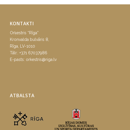
KONTAKTI
Orķestris “Rīga”
Kronvalda bulvāris 8,
Rīga, LV-1010
Tālr.:
+371 67037986
E-pasts:
orkestris@riga.lv
ATBALSTA