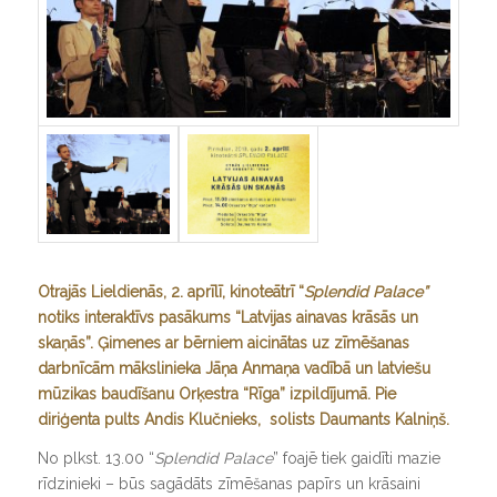
Otrajās Lieldienās, 2. aprīlī, kinoteātrī “
Splendid Palace”
notiks interaktīvs pasākums “Latvijas ainavas krāsās un
skaņās”. Ģimenes ar bērniem aicinātas uz zīmēšanas
darbnīcām mākslinieka Jāņa Anmaņa vadībā un latviešu
mūzikas baudīšanu Orķestra “Rīga” izpildījumā. Pie
diriģenta pults Andis Klučnieks, solists Daumants Kalniņš.
No plkst. 13.00 “
Splendid Palace
” foajē tiek gaidīti mazie
rīdzinieki – būs sagādāts zīmēšanas papīrs un krāsaini