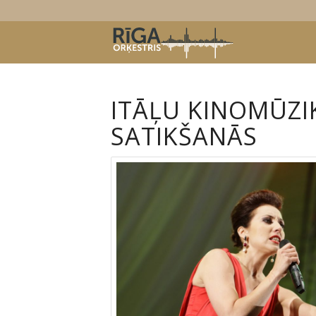
ITĀĻU KINOMŪZI
SATIKŠANĀS