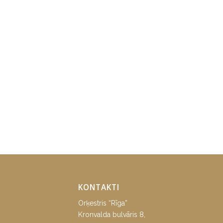
KONTAKTI
Orķestris “Rīga”
Kronvalda bulvāris 8,