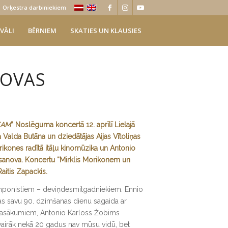
Orķestra darbiniekiem
VĀLI
BĒRNIEM
SKATIES UN KLAUSIES
NOVAS
EAM
” Noslēguma koncertā 12. aprīlī Lielajā
a Valda Butāna un dziedātājas Aijas Vītoliņas
rikones radītā itāļu kinomūzika un Antonio
sanova. Koncertu “Mirklis Morikonem un
aitis Zapackis.
mponistiem – deviņdesmitgadniekiem. Ennio
ijas savu 90. dzimšanas dienu sagaida ar
asākumiem, Antonio Karloss Žobims
u vairāk nekā 20 gadus nav mūsu vidū, bet