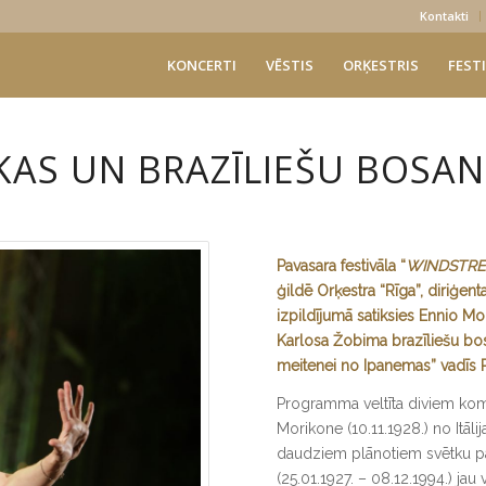
Kontakti
KONCERTI
VĒSTIS
ORĶESTRIS
FESTI
KAS UN BRAZĪLIEŠU BOSA
Pavasara festivāla “
WINDSTR
ģildē Orķestra “Rīga”, diriģent
izpildījumā satiksies Ennio Mo
Karlosa Žobima brazīliešu bo
meitenei no Ipanemas” vadīs R
Programma veltīta diviem ko
Morikone (10.11.1928.) no Itāl
daudziem plānotiem svētku p
(25.01.1927. – 08.12.1994.) ja