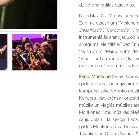
dzīvo viņa radītās dziesmas.
Dziedātāja Aija Vītoliņa konce
Žobima dziesmām “Meitene 
Desafinado”
, “
Corcovado”, “
Ho
instrumentālās aranžijas Žob
sniegumā. Neiztikt arī bez E
“Nostromo”, “Marko Polo”, “Mis
“Vīrietis ar harmonikām
”
, kas 
mākslinieka filmu mūzikas klās
Ennio Morikone
(
Ennio Morric
gadu vecumā sacerējis pirmo 
komponēja akadēmisko mūziku
Koncertu klavierēm ar orķestr
mūzika un vieglās mūzikas ara
Morikones filmu mūzikas plej
sauju dolāru”, tai sekoja “Labai
gados Morikone sadarbojās ar
Tarantīno un Olivers Stouns. 