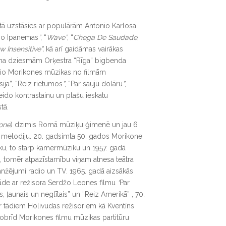
rtā uzstāsies ar populārām Antonio Karlosa
no Ipanemas
”
, “
Wave”
, “
Chega De Saudade
,
w Insensitive”,
kā arī gaidāmas vairākas
ima dziesmām Orķestra “Rīga” bigbenda
nnio Morikones mūzikas no filmām
ija”, “Reiz rietumos
”
, “Par sauju dolāru
”
,
veido kontrastainu un plašu ieskatu
tā.
one
) dzimis Romā mūziķu ģimenē un jau 6
melodiju. 20. gadsimta 50. gados Morikone
, to starp kamermūziku un 1957. gadā
i, tomēr atpazīstamību viņam atnesa teātra
nžējumi radio un TV. 1965. gadā aizsākās
āde ar režisora Serdžo Leones filmu
“
Par
s, ļaunais un neglītais” un “Reiz Amerikā” , 70.
 tādiem Holivudas režisoriem kā Kventīns
Šobrīd Morikones filmu mūzikas partitūru