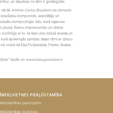
 simtus, un daudzas no tām ir godalgotas.
ā vārdā
Antônio Carlos Brasileiro de Almeida
 brazīliešu komponists, aranžētājs un
ividuālu kompozīcijas stilu, kurā sajaucas
la-Lobuša, franču impresionistu un džeza
nozīmīgs ar to, ka tieši viņš džezā ieveda un
u, kurā apvienojās sambas dejas ritmi ar džezu.
ili solisti kā Ella Ficdžeralda, Frenks Sinatra,
adīzes” kasēs un
www.bilesuparadize.lv
.
ĪMEKĻVIETNES PIEKĻŪSTAMĪBA
iekļūstamības paziņojums
iekļūstamības protokols