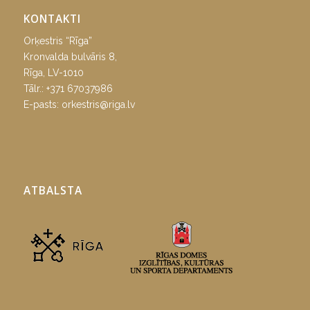
KONTAKTI
Orķestris “Rīga”
Kronvalda bulvāris 8,
Rīga, LV-1010
Tālr.:
+371 67037986
E-pasts:
orkestris@riga.lv
ATBALSTA