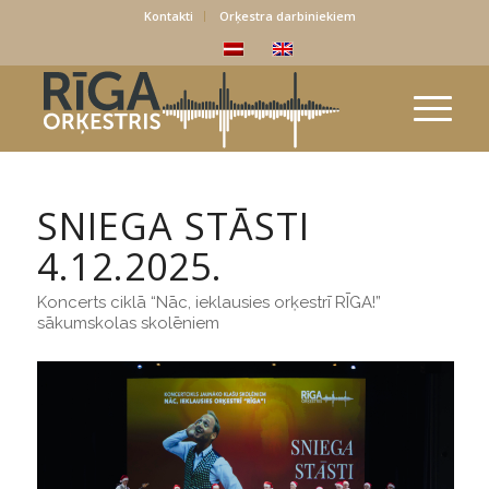
Kontakti
Orķestra darbiniekiem
SNIEGA STĀSTI
4.12.2025.
Koncerts ciklā “Nāc, ieklausies orķestrī RĪGA!”
sākumskolas skolēniem